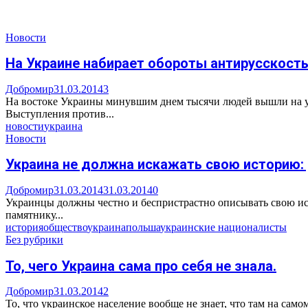
Новости
На Украине набирает обороты антирусскост
Добромир
31.03.2014
3
На востоке Украины минувшим днем тысячи людей вышли на ул
Выступления против...
новости
украина
Новости
Украина не должна искажать свою историю:
Добромир
31.03.2014
31.03.2014
0
Украинцы должны честно и беспристрастно описывать свою ист
памятнику...
история
общество
украина
польша
украинские националисты
Без рубрики
То, чего Украина сама про себя не знала.
Добромир
31.03.2014
2
То, что украинское население вообще не знает, что там на само