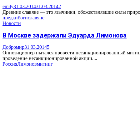
emily
31.03.2014
31.03.2014
2
Древние славяне — это язычники, обожествлявшие силы природ
предки
боги
славяне
Новости
В Москве задержали Эдуарда Лимонова
Добромир
31.03.2014
5
Оппозиционер пытался провести несанкционированный митинг.
проведение несанкционированной акции....
Россия
Лимонов
митинг