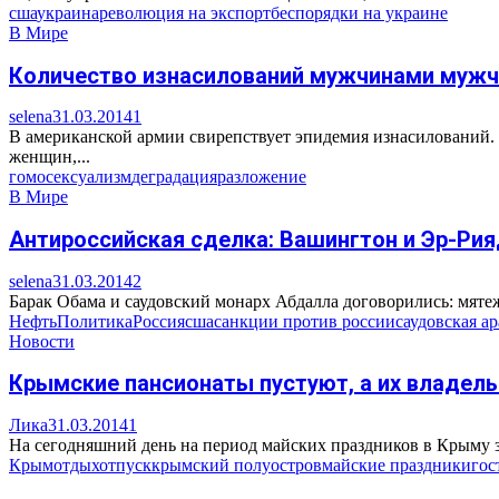
сша
украина
революция на экспорт
беспорядки на украине
В Мире
Количество изнасилований мужчинами мужчи
selena
31.03.2014
1
В американской армии свирепствует эпидемия изнасилований. 
женщин,...
гомосексуализм
деградация
разложение
В Мире
Антироссийская сделка: Вашингтон и Эр-Рия
selena
31.03.2014
2
Барак Обама и саудовский монарх Абдалла договорились: мятеж
Нефть
Политика
Россия
сша
санкции против россии
саудовская а
Новости
Крымские пансионаты пустуют, а их владе
Лика
31.03.2014
1
На сегодняшний день на период майских праздников в Крыму з
Крым
отдых
отпуск
крымский полуостров
майские праздники
гос