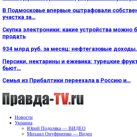
В Подмосковье впервые оштрафовали собстве
участка за…
Скупка электроники: какие устройства можно 
продать
934 млрд руб. за месяц: нефтегазовые доходы
Персики, нектарины и ежевика: турецкие фрук
бьют…
Семья из Прибалтики переехала в Россию и…
Новости
Украина
Юрий Подоляка — ВИДЕО
Михаил Онуфриенко — Видео