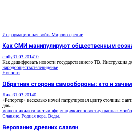
Информационная война
Мировоззрение
Как СМИ манипулируют общественным созн
emily
31.03.2014
10
Как дешифровать новости государственного ТВ. Инструкция для
народ
общество
телевиденье
Новости
Обратная сторона самообороны: кто и заче
Лика
31.03.2014
0
«Репортер» несколько ночей патрулировал центр столицы с акт
для...
мошенники
активисты
информация
киев
новости
украина
самообо
Славяне. Родная вера. Веды.
Верования древних славян