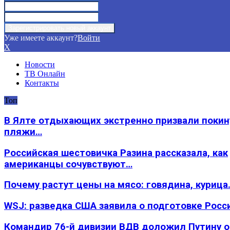
Уже имеете аккаунт?
Войти
X
Новости
ТВ Онлайн
Контакты
Топ
В Ялте отдыхающих экстренно призвали покин
пляжи…
Российская шестовичка Разина рассказала, как
американцы сочувствуют…
Почему растут цены на мясо: говядина, курица
WSJ: разведка США заявила о подготовке Росс
Командир 76-й дивизии ВДВ доложил Путину 