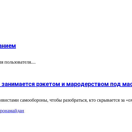
анием
 пользователя....
м занимается рэкетом и мародерством под м
ивистами самообороны, чтобы разобраться, кто скрывается за «
рона
майдан