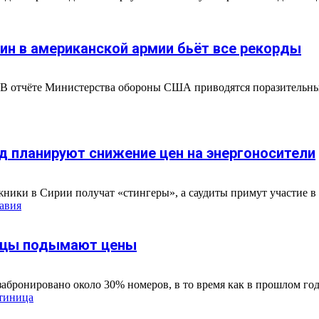
н в американской армии бьёт все рекорды
В отчёте Министерства обороны США приводятся поразительные 
д планируют снижение цен на энергоносители
ники в Сирии получат «стингеры», а саудиты примут участие в «
равия
льцы подымают цены
абронировано около 30% номеров, в то время как в прошлом год
тиница