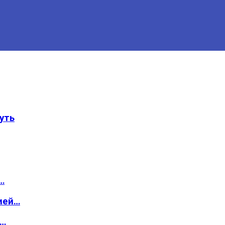
уть
…
ией…
о…