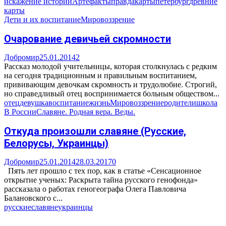
искажение истории
Артефакты
правда
карты
петербург
древние
карты
Дети и их воспитание
Мировоззрение
Очарование девичьей скромности
Добромир
25.01.2014
2
Рассказ молодой учительницы, которая столкнулась с редким
на сегодня традиционным и правильным воспитанием,
прививающим девочкам скромность и трудолюбие. Строгий,
но справедливый отец воспринимается больным обществом...
отец
девушка
воспитание
жизнь
Мировоззрение
родители
школа
В России
Славяне. Родная вера. Веды.
Откуда произошли славяне (Русские,
Белорусы, Украинцы)
Добромир
25.01.2014
28.03.2017
0
Пять лет прошло с тех пор, как в статье «Сенсационное
открытие ученых: Раскрыта тайна русского генофонда»
рассказала о работах геногеографа Олега Павловича
Балановского с...
русские
славяне
украинцы