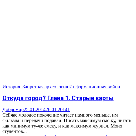
История. Запретная археология.
Информационная война
Откуда город? Глава 1. Старые карты
Добромир
25.01.2014
26.01.2014
1
Сейчас молодое поколение читает намного меньше, им
фильмы и передачи подавай. Писать максимум смс-ку, читать
как минимум ту-же смску, и как максимум журнал. Моих
студентов...