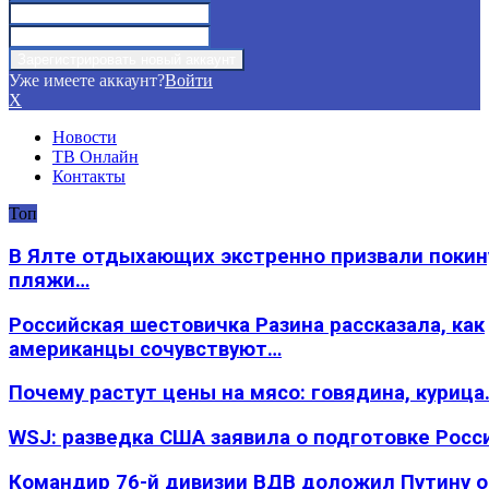
Уже имеете аккаунт?
Войти
X
Новости
ТВ Онлайн
Контакты
Топ
В Ялте отдыхающих экстренно призвали покин
пляжи…
Российская шестовичка Разина рассказала, как
американцы сочувствуют…
Почему растут цены на мясо: говядина, курица
WSJ: разведка США заявила о подготовке Росс
Командир 76-й дивизии ВДВ доложил Путину 