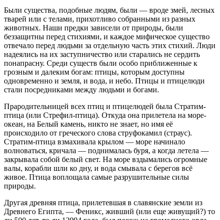
Были существа, подобные людям, были — вроде змей, лесных
тварей или с телами, прихотливо собранными из разных
животных. Наши предки зависели от природы, были
беззащитны перед стихиями, и каждое мифическое существо
отвечало перед людьми за отдельную часть этих стихий. Люди
надеялись на их заступничество или старались не сердить
понапрасну. Среди существ были особо приближенные к
грозным и далеким богам: птицы, которым доступны
одновременно и земля, и вода, и небо. Птицы и птицелюди
стали посредниками между людьми и богами.
Прародительницей всех птиц и птицелюдей была Стратим-
птица (или Стрефил-птица). Откуда она прилетела на море-
океан, на Белый камень, никто не знает, но имя её
происходило от греческого слова струфокамил (страус).
Стратим-птица взмахивала крылом — море начинало
волноваться, кричала — поднималась буря, а когда летела —
закрывала собой белый свет. На море вздымались огромные
валы, корабли шли ко дну, и вода смывала с берегов всё
живое. Птица воплощала самые разрушительные силы
природы.
Другая древняя птица, прилетевшая в славянские земли из
Древнего Египта, — Феникс, живший (или еще живущий?) то