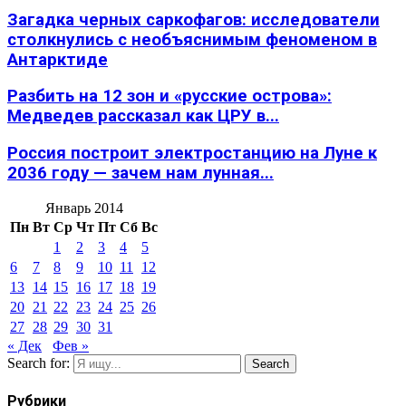
Загадка черных саркофагов: исследователи
столкнулись с необъяснимым феноменом в
Антарктиде
Разбить на 12 зон и «русские острова»:
Медведев рассказал как ЦРУ в...
Россия построит электростанцию на Луне к
2036 году — зачем нам лунная...
Январь 2014
Пн
Вт
Ср
Чт
Пт
Сб
Вс
1
2
3
4
5
6
7
8
9
10
11
12
13
14
15
16
17
18
19
20
21
22
23
24
25
26
27
28
29
30
31
« Дек
Фев »
Search for:
Search
Рубрики