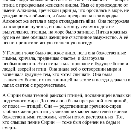
птица с прекрасным женским лицом. Имя её происходило от
имени Алкионы, греческой царицы, что бросилась в море, не
дождавшись любимого, и была превращена в зимородка.
Алконост же летала в море откладывать яйца. Она погружала
их в морские пучины, и пока к концу седьмого дня не
вылуплялись птенцы, на море было затишье. Нитка красных
бус на её шее обещала женщине счастливое замужество. А её
песни приносили ясную солнечную погоду.
У Гамаюн тоже было женское лицо, пела она божественные
гимны, кричала, предвещая счастье, и благоухала
необыкновенно. Эта птица знала прошлое и будущее богов и
людей, зверей и птиц. Она знала всё о сотворении мира и
возвещала будущее тем, кто хотел слышать. Она была
глашатаем богов, их посланницей на земле и всегда держала в
лапах свиток с пророчествами.
А Сирин была темной райской птицей, посланницей владыки
подземного мира. До пояса она была прекрасной женщиной,
от пояса — птицей. Она — родственница гречанок-сирен,
злобных женщин-птиц, увлекавших мореплавателей своими
божественными голосами, чтобы потом растерзать их. Тот,
кто слышал пение Сирин — тоже был обречен на беды и
смерть.