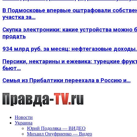
В Подмосковье впервые оштрафовали собстве
участка за…
Скупка электроники: какие устройства можно 
продать
934 млрд руб. за месяц: нефтегазовые доходы
Персики, нектарины и ежевика: турецкие фрук
бьют…
Семья из Прибалтики переехала в Россию и…
Новости
Украина
Юрий Подоляка — ВИДЕО
Михаил Онуфриенко — Видео