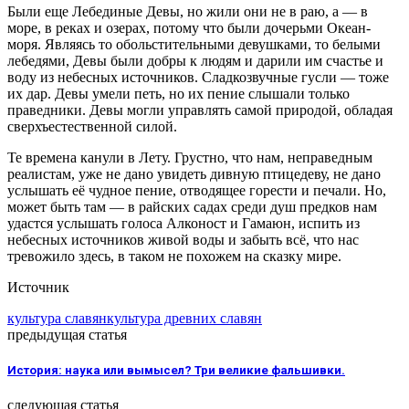
Были еще Лебединые Девы, но жили они не в раю, а — в
море, в реках и озерах, потому что были дочерьми Океан-
моря. Являясь то обольстительными девушками, то белыми
лебедями, Девы были добры к людям и дарили им счастье и
воду из небесных источников. Сладкозвучные гусли — тоже
их дар. Девы умели петь, но их пение слышали только
праведники. Девы могли управлять самой природой, обладая
сверхъестественной силой.
Те времена канули в Лету. Грустно, что нам, неправедным
реалистам, уже не дано увидеть дивную птицедеву, не дано
услышать её чудное пение, отводящее горести и печали. Но,
может быть там — в райских садах среди душ предков нам
удастся услышать голоса Алконост и Гамаюн, испить из
небесных источников живой воды и забыть всё, что нас
тревожило здесь, в таком не похожем на сказку мире.
Источник
культура славян
культура древних славян
предыдущая статья
История: наука или вымысел? Три великие фальшивки.
следующая статья