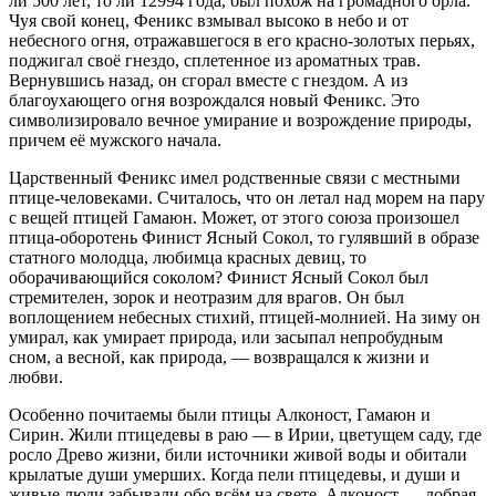
ли 500 лет, то ли 12994 года, был похож на громадного орла.
Чуя свой конец, Феникс взмывал высоко в небо и от
небесного огня, отражавшегося в его красно-золотых перьях,
поджигал своё гнездо, сплетенное из ароматных трав.
Вернувшись назад, он сгорал вместе с гнездом. А из
благоухающего огня возрождался новый Феникс. Это
символизировало вечное умирание и возрождение природы,
причем её мужского начала.
Царственный Феникс имел родственные связи с местными
птице-человеками. Считалось, что он летал над морем на пару
с вещей птицей Гамаюн. Может, от этого союза произошел
птица-оборотень Финист Ясный Сокол, то гулявший в образе
статного молодца, любимца красных девиц, то
оборачивающийся соколом? Финист Ясный Сокол был
стремителен, зорок и неотразим для врагов. Он был
воплощением небесных стихий, птицей-молнией. На зиму он
умирал, как умирает природа, или засыпал непробудным
сном, а весной, как природа, — возвращался к жизни и
любви.
Особенно почитаемы были птицы Алконост, Гамаюн и
Сирин. Жили птицедевы в раю — в Ирии, цветущем саду, где
росло Древо жизни, били источники живой воды и обитали
крылатые души умерших. Когда пели птицедевы, и души и
живые люди забывали обо всём на свете. Алконост — добрая