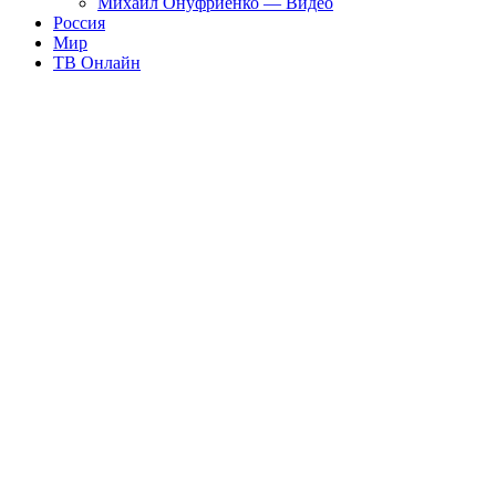
Михаил Онуфриенко — Видео
Россия
Мир
ТВ Онлайн