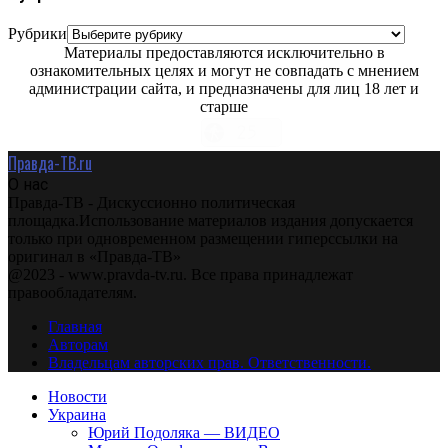
Рубрики
Материалы предоставляются исключительно в
ознакомительных целях и могут не совпадать с мнением
администрации сайта, и предназначены для лиц 18 лет и
старше
Правда-ТВ.ru
О нас
Правда-ТВ - Дискуссионно политическая
площадка.Использование материалов издания допускается
только при одновременном размещении гиперссылки на
оригинал в «Правда-ТВ»
@2023 - www.pravda-tv.ru. Все права принадлежат
правообладателям.
Главная
Авторам
Владельцам авторских прав. Ответственности.
Новости
Украина
Юрий Подоляка — ВИДЕО