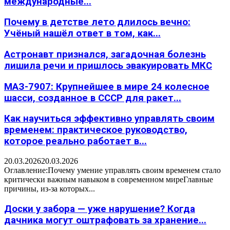
международные...
Почему в детстве лето длилось вечно:
Учёный нашёл ответ в том, как...
Астронавт признался, загадочная болезнь
лишила речи и пришлось эвакуировать МКС
МАЗ-7907: Крупнейшее в мире 24 колесное
шасси, созданное в СССР для ракет...
Как научиться эффективно управлять своим
временем: практическое руководство,
которое реально работает в...
20.03.2026
20.03.2026
Оглавление:Почему умение управлять своим временем стало
критически важным навыком в современном миреГлавные
причины, из-за которых...
Доски у забора — уже нарушение? Когда
дачника могут оштрафовать за хранение...