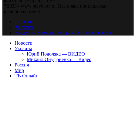
оригинал в «Правда-ТВ»
@2023 - www.pravda-tv.ru. Все права принадлежат
правообладателям.
Главная
Авторам
Владельцам авторских прав. Ответственности.
Новости
Украина
Юрий Подоляка — ВИДЕО
Михаил Онуфриенко — Видео
Россия
Мир
ТВ Онлайн