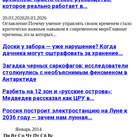
которое реально работает в...
20.03.2026
20.03.2026
Оглавление:Почему умение управлять своим временем стало
критически важным навыком в современном миреГлавные
причины, из-за которых...
Доски у забора — уже нарушение? Когда
дачника могут оштрафовать за хранение...
Загадка черных саркофагов: исследователи
столкнулись с необъяснимым феноменом в
Антарктиде
Разбить на 12 зон и «русские острова»:
Медведев рассказал как ЦРУ в...
Россия построит электростанцию на Луне к
2036 году — зачем нам лунная...
Январь 2014
Пн
Вт
Ср
Чт
Пт
Сб
Вс