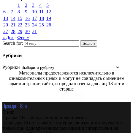
1
2
3
4
5
6
7
8
9
10
11
12
13
14
15
16
17
18
19
20
21
22
23
24
25
26
27
28
29
30
31
« Дек
Фев »
Search for:
Search
Рубрики
Рубрики
Материалы предоставляются исключительно в
ознакомительных целях и могут не совпадать с мнением
администрации сайта, и предназначены для лиц 18 лет и
старше
Правда-ТВ.ru
О нас
Правда-ТВ - Дискуссионно политическая
площадка.Использование материалов издания допускается
только при одновременном размещении гиперссылки на