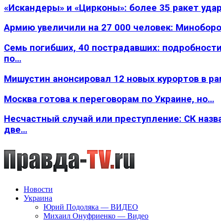
«Искандеры» и «Цирконы»: более 35 ракет уда
Армию увеличили на 27 000 человек: Минобор
Семь погибших, 40 пострадавших: подробности
по…
Мишустин анонсировал 12 новых курортов в р
Москва готова к переговорам по Украине, но…
Несчастный случай или преступление: СК назв
две…
Новости
Украина
Юрий Подоляка — ВИДЕО
Михаил Онуфриенко — Видео