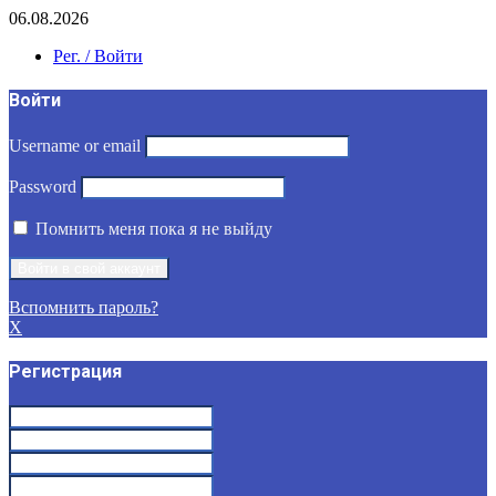
06.08.2026
Рег. / Войти
Войти
Username or email
Password
Помнить меня пока я не выйду
Вспомнить пароль?
X
Регистрация