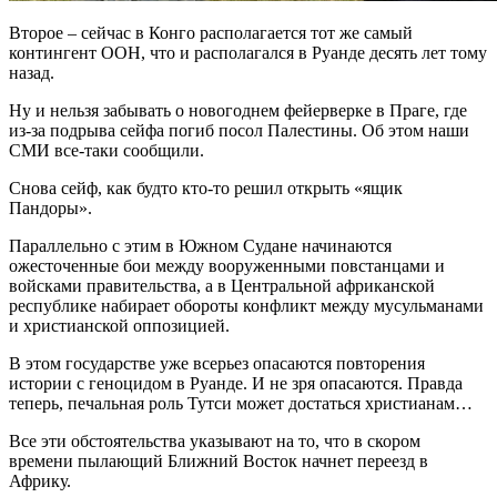
Второе – сейчас в Конго располагается тот же самый
контингент ООН, что и располагался в Руанде десять лет тому
назад.
Ну и нельзя забывать о новогоднем фейерверке в Праге, где
из-за подрыва сейфа погиб посол Палестины. Об этом наши
СМИ все-таки сообщили.
Снова сейф, как будто кто-то решил открыть «ящик
Пандоры».
Параллельно с этим в Южном Судане начинаются
ожесточенные бои между вооруженными повстанцами и
войсками правительства, а в Центральной африканской
республике набирает обороты конфликт между мусульманами
и христианской оппозицией.
В этом государстве уже всерьез опасаются повторения
истории с геноцидом в Руанде. И не зря опасаются. Правда
теперь, печальная роль Тутси может достаться христианам…
Все эти обстоятельства указывают на то, что в скором
времени пылающий Ближний Восток начнет переезд в
Африку.