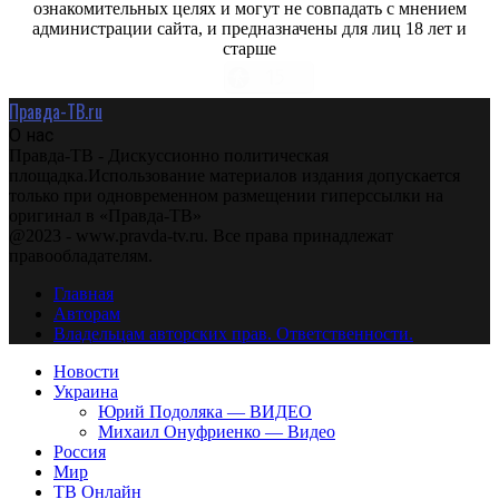
ознакомительных целях и могут не совпадать с мнением
администрации сайта, и предназначены для лиц 18 лет и
старше
Правда-ТВ.ru
О нас
Правда-ТВ - Дискуссионно политическая
площадка.Использование материалов издания допускается
только при одновременном размещении гиперссылки на
оригинал в «Правда-ТВ»
@2023 - www.pravda-tv.ru. Все права принадлежат
правообладателям.
Главная
Авторам
Владельцам авторских прав. Ответственности.
Новости
Украина
Юрий Подоляка — ВИДЕО
Михаил Онуфриенко — Видео
Россия
Мир
ТВ Онлайн