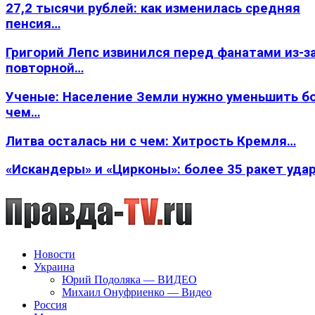
27,2 тысячи рублей: как изменилась средняя
пенсия…
Григорий Лепс извинился перед фанатами из-з
повторной…
Ученые: Население Земли нужно уменьшить б
чем…
Литва осталась ни с чем: Хитрость Кремля…
«Искандеры» и «Цирконы»: более 35 ракет уда
Новости
Украина
Юрий Подоляка — ВИДЕО
Михаил Онуфриенко — Видео
Россия