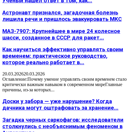
Учёный нашёл ответ в том, как...
Астронавт признался, загадочная болезнь
лишила речи и пришлось эвакуировать МКС
МАЗ-7907: Крупнейшее в мире 24 колесное
шасси, созданное в СССР для ракет...
Как научиться эффективно управлять своим
временем: практическое руководство,
которое реально работает в...
20.03.2026
20.03.2026
Оглавление:Почему умение управлять своим временем стало
критически важным навыком в современном миреГлавные
причины, из-за которых...
Доски у забора — уже нарушение? Когда
дачника могут оштрафовать за хранение...
Загадка черных саркофагов: исследователи
столкнулись с необъяснимым феноменом в