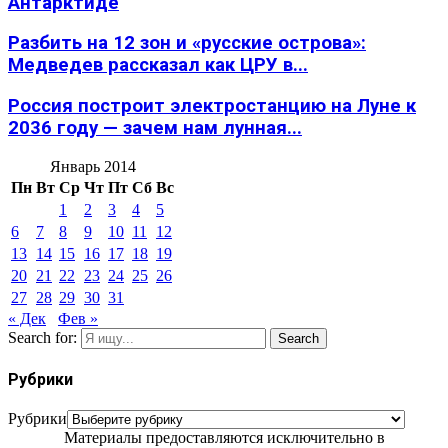
Антарктиде
Разбить на 12 зон и «русские острова»:
Медведев рассказал как ЦРУ в...
Россия построит электростанцию на Луне к
2036 году — зачем нам лунная...
Январь 2014
Пн
Вт
Ср
Чт
Пт
Сб
Вс
1
2
3
4
5
6
7
8
9
10
11
12
13
14
15
16
17
18
19
20
21
22
23
24
25
26
27
28
29
30
31
« Дек
Фев »
Search for:
Search
Рубрики
Рубрики
Материалы предоставляются исключительно в