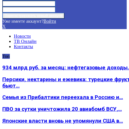
Уже имеете аккаунт?
Войти
X
Новости
ТВ Онлайн
Контакты
Топ
934 млрд руб. за месяц: нефтегазовые доходы
Персики, нектарины и ежевика: турецкие фрук
бьют…
Семья из Прибалтики переехала в Россию и…
ПВО за сутки уничтожила 20 авиабомб ВСУ,…
Японские власти вновь не упомянули США в…