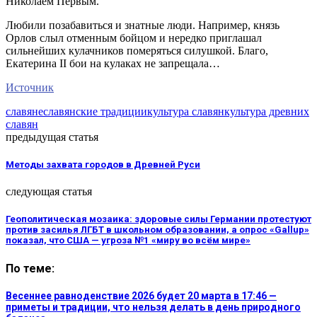
Николаем Первым.
Любили позабавиться и знатные люди. Например, князь
Орлов слыл отменным бойцом и нередко приглашал
сильнейших кулачников померяться силушкой. Благо,
Екатерина II бои на кулаках не запрещала…
Источник
славяне
славянские традиции
культура славян
культура древних
славян
предыдущая статья
Методы захвата городов в Древней Руси
следующая статья
Геополитическая мозаика: здоровые силы Германии протестуют
против засилья ЛГБТ в школьном образовании, а опрос «Gallup»
показал, что США — угроза №1 «миру во всём мире»
По теме:
Весеннее равноденствие 2026 будет 20 марта в 17:46 —
приметы и традиции, что нельзя делать в день природного