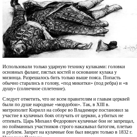
Использовали только ударную технику кулаками: головки
основных фаланг, пястых костей и основание кулака у
мизинца. Разрешалось бить только выше пояса. Попасть
обычно старались в голову, «под микитки» (под ребра) и «в
душу» (солнечное сплетение).
Следует отметить, что не всем правителям и главам церквей
были по душе народные «мордобои». Так, в XIII в.
митрополит Кирилл на соборе во Владимире постановил за
участие в кулачных боях отлучать от церкви, а убитых не
отпевать. Царь Михаил Федорович кулачные бои не запрещал,
но пойманных участников строго наказывал батогом, плетью
и рублем. Запрет на кулачные бои был введен только в 1832 г.