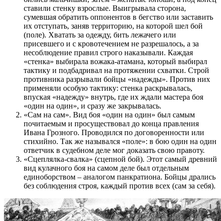
ставили стенку взрослые. Выигрывала сторона,
сумевшая обратить оппонентов в бегство или заставить
их отступать, заняв территорию, на которой шел бой
(поле). Хватать за одежду, бить лежачего или
присевшего и с кровотечением не разрешалось, а за
несоблюдение правил строго наказывали. Каждая
«стенка» выбирала вожака-атамана, который выбирал
тактику и подбадривал на протяжении схватки. Строй
противника разрывали бойцы «надежды». Против них
применяли особую тактику: стенка раскрывалась,
впуская «надежду» внутрь, где их ждали мастера боя
«один на один», и сразу же закрывалась.
«Сам на сам». Вид боя «один на один» был самым
почитаемым и просуществовал до конца правления
Ивана Грозного. Проводился по договоренности или
стихийно. Так же назывался «поле»: в бою один на один
ответчик в судебном деле мог доказать свою правоту.
«Сцеплялка-свалка» (сцепной бой). Этот самый древний
вид кулачного боя на самом деле был отдельным
единоборством – аналогом панкратиона. Бойцы дрались
без соблюдения строя, каждый против всех (сам за себя).