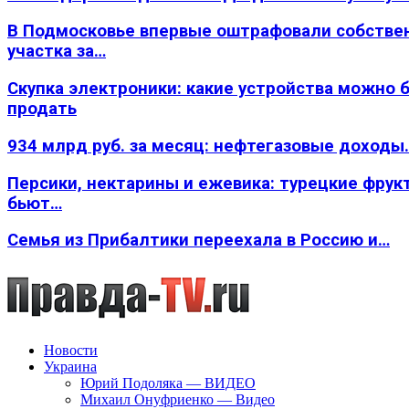
В Подмосковье впервые оштрафовали собстве
участка за…
Скупка электроники: какие устройства можно 
продать
934 млрд руб. за месяц: нефтегазовые доходы
Персики, нектарины и ежевика: турецкие фрук
бьют…
Семья из Прибалтики переехала в Россию и…
Новости
Украина
Юрий Подоляка — ВИДЕО
Михаил Онуфриенко — Видео