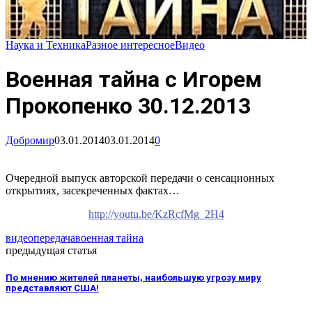
Наука и Техника
Разное интересное
Видео
Военная тайна с Игорем
Прокопенко 30.12.2013
Добромир
03.01.2014
03.01.2014
0
Очередной выпуск авторской передачи о сенсационных
открытиях, засекреченных фактах…
http://youtu.be/KzRcfMg_2H4
видео
передача
военная тайна
предыдущая статья
По мнению жителей планеты, наибольшую угрозу миру
представляют США!