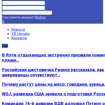
Уже имеете аккаунт?
Войти
X
Новости
ТВ Онлайн
Контакты
Топ
В Ялте отдыхающих экстренно призвали покин
пляжи…
Российская шестовичка Разина рассказала, как
американцы сочувствуют…
Почему растут цены на мясо: говядина, курица
WSJ: разведка США заявила о подготовке Росс
Командир 76-й дивизии ВДВ доложил Путину 