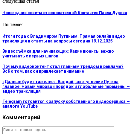
следующая статья
Новогодние советы от основателя «В Контакте» Павла Дурова
По теме:
Итоги года с Владимиром Путиным. Прямая онлайн видео
трансляция и ответы на вопросы сегодня 19.12.2025
Видеосъёмка для начинающих: Какие нюансы важно
учитывать с первых шагов
Почему видеоконтент стал главным трендом в рекламе?
Всё о том, как он привлекает внимание
«Дальше будет тяжелее»: Валдай, выступление Путина,
главное: Новый мировой порядок и глобальные перемены —
видео трансляция
Telegram готовится к запуску собственного видеосервиса —
аналога YouTube
Комментарий