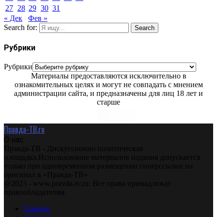
27
28
29
30
31
« Дек
Фев »
Search for:
Search
Рубрики
Рубрики
Материалы предоставляются исключительно в
ознакомительных целях и могут не совпадать с мнением
администрации сайта, и предназначены для лиц 18 лет и
старше
Правда-ТВ.ru
О нас
Правда-ТВ - Дискуссионно политическая
площадка.Использование материалов издания допускается
только при одновременном размещении гиперссылки на
оригинал в «Правда-ТВ»
@2023 - www.pravda-tv.ru. Все права принадлежат
правообладателям.
Главная