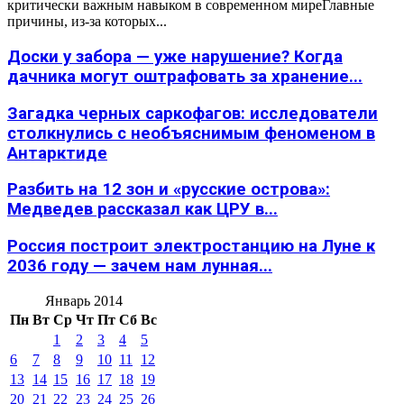
критически важным навыком в современном миреГлавные
причины, из-за которых...
Доски у забора — уже нарушение? Когда
дачника могут оштрафовать за хранение...
Загадка черных саркофагов: исследователи
столкнулись с необъяснимым феноменом в
Антарктиде
Разбить на 12 зон и «русские острова»:
Медведев рассказал как ЦРУ в...
Россия построит электростанцию на Луне к
2036 году — зачем нам лунная...
Январь 2014
Пн
Вт
Ср
Чт
Пт
Сб
Вс
1
2
3
4
5
6
7
8
9
10
11
12
13
14
15
16
17
18
19
20
21
22
23
24
25
26