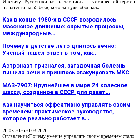
Институт Русистики назвал чемпиона — химический термин
из патента на 55 букв, который уже обогнал...
Как в конце 1980-х в СССР возродилось
масонское движение: скрытые процессы,
международные...
Почему в детстве лето длилось вечно:
Учёный нашёл ответ в том, как...
Астронавт признался, загадочная болезнь
лишила речи и пришлось эвакуировать МКС
МАЗ-7907: Крупнейшее в мире 24 колесное
шасси, созданное в СССР для ракет...
Как научиться эффективно управлять своим
временем: практическое руководство,
которое реально работает в...
20.03.2026
20.03.2026
Оглавление:Почему умение управлять своим временем стало