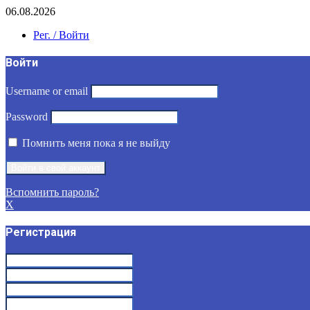
06.08.2026
Рег. / Войти
Войти
Username or email
Password
Помнить меня пока я не выйду
Вспомнить пароль?
X
Регистрация