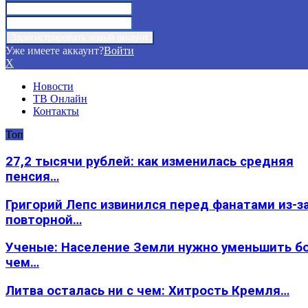
Уже имеете аккаунт?
Войти
X
Новости
ТВ Онлайн
Контакты
Топ
27,2 тысячи рублей: как изменилась средняя
пенсия…
Григорий Лепс извинился перед фанатами из-з
повторной…
Ученые: Население Земли нужно уменьшить б
чем…
Литва осталась ни с чем: Хитрость Кремля…