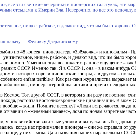
и», все эти светские вечеринки в пионерских галстуках, эти м
ими отсылами к Имерии Зла. Невероятно, но все это используют,
ительное, нищее, рабское, и делают вид, что им было хорошо. О
тник палачу — Феликсу Дзержинскому.
пломбир по 48 копеек, пионерлагерь «Звёздочка» и кинофильм 
 унизительное, нищее, рабское, и делают вид, что им было хор
– не помню. У меня иногда возникает странное ощущение – как б
 разных СССР. Именно так. Я в СССР-1, она – в каком-нибудь 
 одном из которых горели пионерские костры, а в другом – пол
собенного enfant terrible-я. Как раз-таки журналистка выражает
вковой» школы, пионерлагерной шагистики и прочих недоданных 
Космос. Тот, другой СССР, в котором я ни разу не гостила, счи
 походя, растоптал восточноевропейские цивилизации. В моём С
а и вообще – жили. Помните песенку? «Люди встречаются, люди 
ь в отчаянии о «железный занавес», ловя по ночам запретные ча
 там, у них витийствовали злые училки и выпускались бездарны
овались, когда нас принимали в пионеры – они же страдали от 
о солнце, у них – мгла. Да и названия наших параллельных СССР