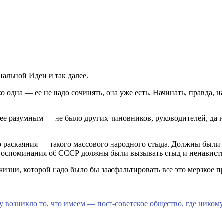
нальной Идеи и так далее.
ко одна — ее не надо сочинять, она уже есть. Начинать, правда,
нее разумным — не было других чиновников, руководителей, да и
го раскаяния — такого массового народного стыда. Должны был
се воспоминания об СССР должны были вызывать стыд и ненавист
изни, которой надо было бы заасфальтировать все это мерзкое п
 возникло то, что имеем — пост-советское общество, где никому 
.