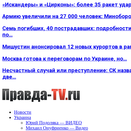
«Искандеры» и «Цирконы»: более 35 ракет уда
Армию увеличили на 27 000 человек: Минобор
Семь погибших, 40 пострадавших: подробности
по…
Мишустин анонсировал 12 новых курортов в р
Москва готова к переговорам по Украине, но…
Несчастный случай или преступление: СК назв
две…
Новости
Украина
Юрий Подоляка — ВИДЕО
Михаил Онуфриенко — Видео