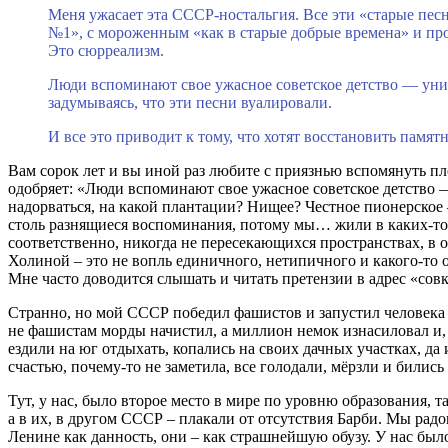
Меня ужасает эта СССР-ностальгия. Все эти «старые песн
№1», с мороженным «как в старые добрые времена» и проч
Это сюрреализм.
Люди вспоминают свое ужасное советское детство — униз
задумываясь, что эти песни вуалировали.
И все это приводит к тому, что хотят восстановить памя
Вам сорок лет и вы иной раз любите с приязнью вспомянуть 
одобряет: «Люди вспоминают свое ужасное советское детство —
надорваться, на какой плантации? Нищее? Честное пионерское 
столь разнящиеся воспоминания, потому мы… жили в каких-то
соответственно, никогда не пересекающихся пространствах, в
Холиной – это не вопль единичного, нетипичного и какого-то о
Мне часто доводится слышать и читать претензии в адрес «со
Странно, но мой СССР победил фашистов и запустил человека в 
не фашистам морды начистил, а миллион немок изнасиловал и,
ездили на юг отдыхать, копались на своих дачных участках, д
счастью, почему-то не заметила, все голодали, мёрзли и билис
Тут, у нас, было второе место в мире по уровню образования,
а в их, в другом СССР – плакали от отсутствия Барби. Мы рад
Ленине как данность, они – как страшнейшую обузу. У нас был