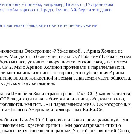
аркетинговые приемы, например, Bosco, с «Гастрономом
 чтобы торговать Прада, Гуччи, Айсберг и так далее.
ни напевают блядские советские песни, уже не
«Приключения Электроника»? Ужас какой… Арина Холина не
ошо». Моё детство было унизительным? Рабским? Где же я успел
удто мы все, условно говоря, постсоветские граждане, имеем
СССР-2. Мы с Ариной Холиной проживали в параллельных и,
ыхали костры инквизиции. Повторюсь, что публикация Арины
 мнение вполне конкретной и весьма узнаваемой части общества.
в детском саду витаминов.
тался Империей Зла и страной рабов. Их СССР, как выясняется,
ССР люди ходили на работу, читали книги, обсуждали кино,
влюбляются, женятся…» В параллельном же СССР, которого я, к
стоты «Голосов Америки» и всяко-разных Би-Би-Си.
е учебники. В моём СССР девочки играли с немецкими куклами,
удушающей их «красной тряпки». Мы рассматривали стихи о
, оказывается, совершенно разные. У нас был Советский Союз,