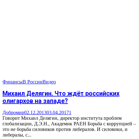
Финансы
В России
Видео
Михаил Делягин. Что ждёт российских
олигархов на западе?
Добромир
02.12.2013
03.04.2017
1
Говорит Михаил Делягин, директор института проблем
глобализации, Д.Э.Н., Академик РАЕН Борьба с коррупцией –
это не борьба силовиков против либералов. И силовики, и
либералы, с...