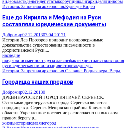
видео
власть
деньги
депутаты
коррупция
олигархи
делягин
воры
История. Запретная археология.
Культура
Видео
Еще до Кирилла и Мефодия на Руси
составляли юридические документы
Добромир
02.12.2013
03.04.2017
1
Историк Лев Прозоров приводит неопровержимые
доказательства существования письменности в
дохристианской Руси....
наследие
предков
письменность
русь
славяне
факты
христианство
история
руси
ведическая цивилизация
история
культура
История. Запретная археология.
Славяне. Родная вера. Веды.
Городища наших предков
Добромир
02.12.2013
0
ДРЕВНЕРУССКИЙ ГОРОД ВЯТИЧЕЙ СЕРЕНСК.
Остатками древнерусского города Серенска является
городище в д. Серенск Мещовского района Калужской
области. Укрепленное поселение расположено на высоком
правом берегу р....
жизнь
история
славяне
город