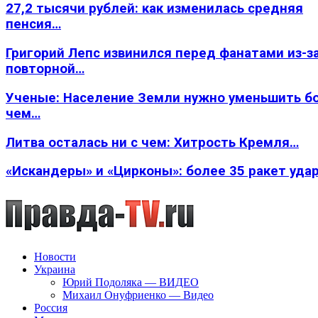
27,2 тысячи рублей: как изменилась средняя
пенсия…
Григорий Лепс извинился перед фанатами из-з
повторной…
Ученые: Население Земли нужно уменьшить б
чем…
Литва осталась ни с чем: Хитрость Кремля…
«Искандеры» и «Цирконы»: более 35 ракет уда
Новости
Украина
Юрий Подоляка — ВИДЕО
Михаил Онуфриенко — Видео
Россия