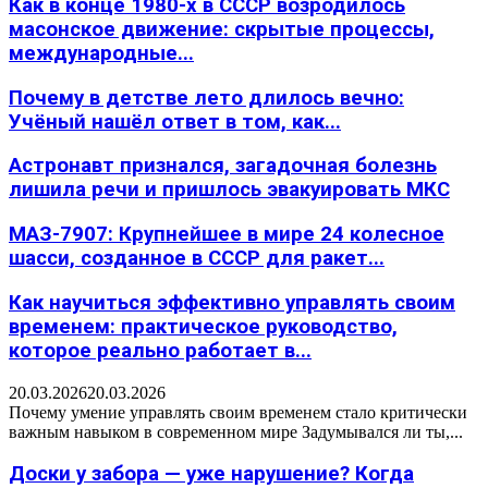
Как в конце 1980-х в СССР возродилось
масонское движение: скрытые процессы,
международные...
Почему в детстве лето длилось вечно:
Учёный нашёл ответ в том, как...
Астронавт признался, загадочная болезнь
лишила речи и пришлось эвакуировать МКС
МАЗ-7907: Крупнейшее в мире 24 колесное
шасси, созданное в СССР для ракет...
Как научиться эффективно управлять своим
временем: практическое руководство,
которое реально работает в...
20.03.2026
20.03.2026
Почему умение управлять своим временем стало критически
важным навыком в современном мире Задумывался ли ты,...
Доски у забора — уже нарушение? Когда