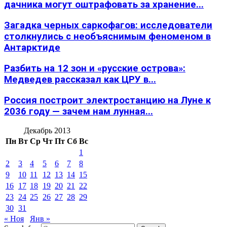
дачника могут оштрафовать за хранение...
Загадка черных саркофагов: исследователи
столкнулись с необъяснимым феноменом в
Антарктиде
Разбить на 12 зон и «русские острова»:
Медведев рассказал как ЦРУ в...
Россия построит электростанцию на Луне к
2036 году — зачем нам лунная...
Декабрь 2013
Пн
Вт
Ср
Чт
Пт
Сб
Вс
1
2
3
4
5
6
7
8
9
10
11
12
13
14
15
16
17
18
19
20
21
22
23
24
25
26
27
28
29
30
31
« Ноя
Янв »