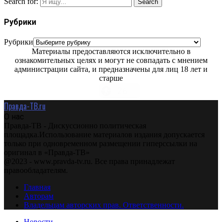
Search for:
Search
Рубрики
Рубрики
Материалы предоставляются исключительно в
ознакомительных целях и могут не совпадать с мнением
администрации сайта, и предназначены для лиц 18 лет и
старше
Правда-ТВ.ru
О нас
Правда-ТВ - Дискуссионно политическая
площадка.Использование материалов издания допускается
только при одновременном размещении гиперссылки на
оригинал в «Правда-ТВ»
@2023 - www.pravda-tv.ru. Все права принадлежат
правообладателям.
Главная
Авторам
Владельцам авторских прав. Ответственности.
Новости