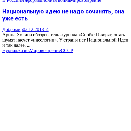
В России
Информационная война
Мировоззрение
Национальную идею не надо сочинять, она
уже есть
Добромир
02.12.2013
14
Арина Холина обозреватель журнала «Сноб»: Говорят, опять
шумят насчет «идеологии». У страны нет Национальной Идеи
и так далее. ...
журнал
жизнь
Мировоззрение
СССР