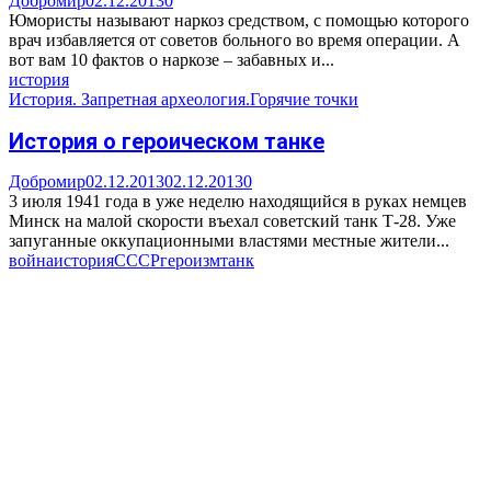
Добромир
02.12.2013
0
Юмористы называют наркоз средством, с помощью которого
врач избавляется от советов больного во время операции. А
вот вам 10 фактов о наркозе – забавных и...
история
История. Запретная археология.
Горячие точки
История о героическом танке
Добромир
02.12.2013
02.12.2013
0
3 июля 1941 года в уже неделю находящийся в руках немцев
Минск на малой скорости въехал советский танк Т-28. Уже
запуганные оккупационными властями местные жители...
война
история
СССР
героизм
танк