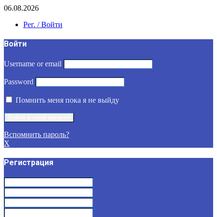
06.08.2026
Рег. / Войти
Войти
Username or email
Password
Помнить меня пока я не выйду
Вспомнить пароль?
X
Регистрация