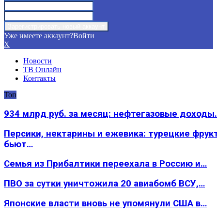
Уже имеете аккаунт?
Войти
X
Новости
ТВ Онлайн
Контакты
Топ
934 млрд руб. за месяц: нефтегазовые доходы
Персики, нектарины и ежевика: турецкие фрук
бьют…
Семья из Прибалтики переехала в Россию и…
ПВО за сутки уничтожила 20 авиабомб ВСУ,…
Японские власти вновь не упомянули США в…