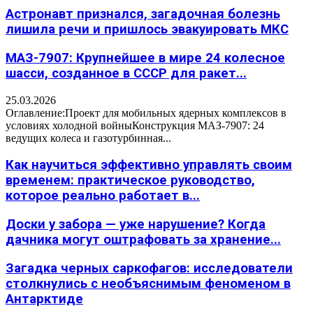
Астронавт признался, загадочная болезнь
лишила речи и пришлось эвакуировать МКС
МАЗ-7907: Крупнейшее в мире 24 колесное
шасси, созданное в СССР для ракет...
25.03.2026
Оглавление:Проект для мобильных ядерных комплексов в
условиях холодной войныКонструкция МАЗ-7907: 24
ведущих колеса и газотурбинная...
Как научиться эффективно управлять своим
временем: практическое руководство,
которое реально работает в...
Доски у забора — уже нарушение? Когда
дачника могут оштрафовать за хранение...
Загадка черных саркофагов: исследователи
столкнулись с необъяснимым феноменом в
Антарктиде