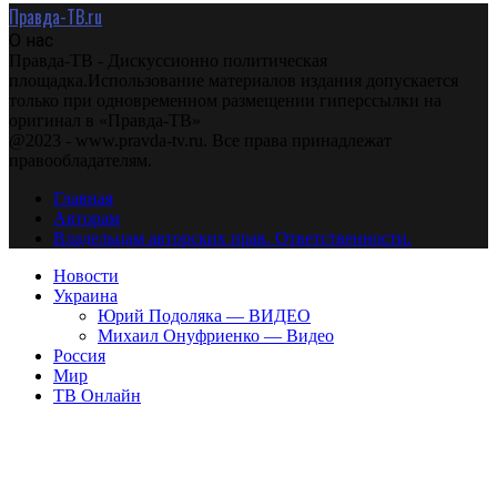
Правда-ТВ.ru
О нас
Правда-ТВ - Дискуссионно политическая
площадка.Использование материалов издания допускается
только при одновременном размещении гиперссылки на
оригинал в «Правда-ТВ»
@2023 - www.pravda-tv.ru. Все права принадлежат
правообладателям.
Главная
Авторам
Владельцам авторских прав. Ответственности.
Новости
Украина
Юрий Подоляка — ВИДЕО
Михаил Онуфриенко — Видео
Россия
Мир
ТВ Онлайн