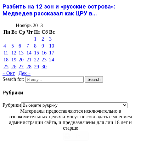
Разбить на 12 зон и «русские острова»:
Медведев рассказал как ЦРУ в...
Ноябрь 2013
Пн
Вт
Ср
Чт
Пт
Сб
Вс
1
2
3
4
5
6
7
8
9
10
11
12
13
14
15
16
17
18
19
20
21
22
23
24
25
26
27
28
29
30
« Окт
Дек »
Search for:
Search
Рубрики
Рубрики
Материалы предоставляются исключительно в
ознакомительных целях и могут не совпадать с мнением
администрации сайта, и предназначены для лиц 18 лет и
старше