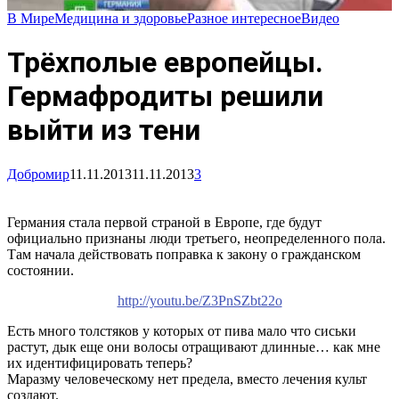
В Мире
Медицина и здоровье
Разное интересное
Видео
Трёхполые европейцы.
Гермафродиты решили
выйти из тени
Добромир
11.11.2013
11.11.2013
3
Германия стала первой страной в Европе, где будут
официально признаны люди третьего, неопределенного пола.
Там начала действовать поправка к закону о гражданском
состоянии.
http://youtu.be/Z3PnSZbt22o
Есть много толстяков у которых от пива мало что сиськи
растут, дык еще они волосы отращивают длинные… как мне
их идентифицировать теперь?
Маразму человеческому нет предела, вместо лечения культ
создают.