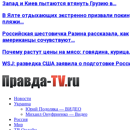
Запад и Киев пытаются втянуть Грузию в…
В Ялте отдыхающих экстренно призвали покин
пляжи…
Российская шестовичка Разина рассказала, как
американцы сочувствуют…
Почему растут цены на мясо: говядина, курица
WSJ: разведка США заявила о подготовке Росс
Новости
Украина
Юрий Подоляка — ВИДЕО
Михаил Онуфриенко — Видео
Россия
Мир
ТВ Онлайн