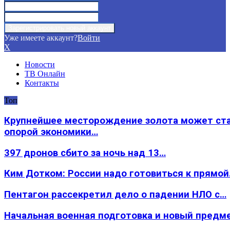
Уже имеете аккаунт?
Войти
X
Новости
ТВ Онлайн
Контакты
Топ
Крупнейшее месторождение золота может ст
опорой экономики…
397 дронов сбито за ночь над 13…
Ким Дотком: России надо готовиться к прямо
Пентагон рассекретил дело о падении НЛО с…
Начальная военная подготовка и новый предм