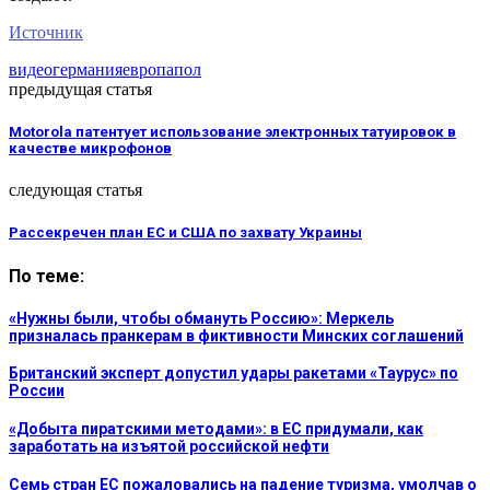
Источник
видео
германия
европа
пол
предыдущая статья
Motorola патентует использование электронных татуировок в
качестве микрофонов
следующая статья
Рассекречен план ЕС и США по захвату Украины
По теме:
«Нужны были, чтобы обмануть Россию»: Меркель
призналась пранкерам в фиктивности Минских соглашений
Британский эксперт допустил удары ракетами «Таурус» по
России
«Добыта пиратскими методами»: в ЕС придумали, как
заработать на изъятой российской нефти
Семь стран ЕС пожаловались на падение туризма, умолчав о