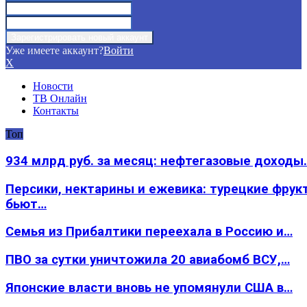
Уже имеете аккаунт?
Войти
X
Новости
ТВ Онлайн
Контакты
Топ
934 млрд руб. за месяц: нефтегазовые доходы
Персики, нектарины и ежевика: турецкие фрук
бьют…
Семья из Прибалтики переехала в Россию и…
ПВО за сутки уничтожила 20 авиабомб ВСУ,…
Японские власти вновь не упомянули США в…