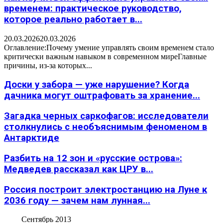
временем: практическое руководство,
которое реально работает в...
20.03.2026
20.03.2026
Оглавление:Почему умение управлять своим временем стало
критически важным навыком в современном миреГлавные
причины, из-за которых...
Доски у забора — уже нарушение? Когда
дачника могут оштрафовать за хранение...
Загадка черных саркофагов: исследователи
столкнулись с необъяснимым феноменом в
Антарктиде
Разбить на 12 зон и «русские острова»:
Медведев рассказал как ЦРУ в...
Россия построит электростанцию на Луне к
2036 году — зачем нам лунная...
Сентябрь 2013