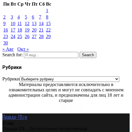
Пн
Вт
Ср
Чт
Пт
Сб
Вс
1
2
3
4
5
6
7
8
9
10
11
12
13
14
15
16
17
18
19
20
21
22
23
24
25
26
27
28
29
30
« Авг
Окт »
Search for:
Search
Рубрики
Рубрики
Материалы предоставляются исключительно в
ознакомительных целях и могут не совпадать с мнением
администрации сайта, и предназначены для лиц 18 лет и
старше
Правда-ТВ.ru
О нас
Правда-ТВ - Дискуссионно политическая