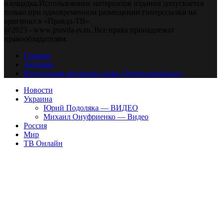
площадка.Использование материалов издания допускается
только при одновременном размещении гиперссылки на
оригинал в «Правда-ТВ»
@2023 - www.pravda-tv.ru. Все права принадлежат
правообладателям.
Главная
Авторам
Владельцам авторских прав. Ответственности.
Новости
Украина
Юрий Подоляка — ВИДЕО
Михаил Онуфриенко — Видео
Россия
Мир
ТВ Онлайн