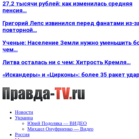
27,2 тысячи рублей: как изменилась средняя
пенсия…
Григорий Лепс извинился перед фанатами из-з
повторной…
Ученые: Население Земли нужно уменьшить б
чем…
Литва осталась ни с чем: Хитрость Кремля…
«Искандеры» и «Цирконы»: более 35 ракет уда
Новости
Украина
Юрий Подоляка — ВИДЕО
Михаил Онуфриенко — Видео
Россия