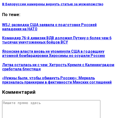
В Белоруссии намерены вернуть статью за мужеложство
По теме:
WSJ: разведка США заявила о подготовке Россией
нападения на НАТО
Командир 76-й дивизии ВДВ доложил Путину о более чем 6
тысячах уничтоженных бойцов ВСУ
Японские власти вновь не упомянули США в годовщину
атомной бомбардировки Хиросимы но осудили Россию
Литва осталась ни с чем: Хитрость Кремля с Калининградом
сработала блестяще
«Нужны были, чтобы обмануть Россию»: Меркель
призналась пранкерам в фиктивности Минских соглашений
Комментарий