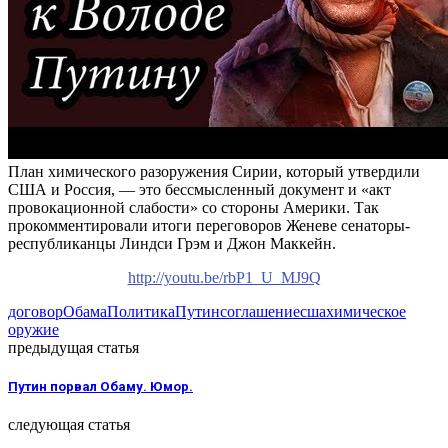
План химического разоружения Сирии, который утвердили
США и Россия, — это бессмысленный документ и «акт
провокационной слабости» со стороны Америки. Так
прокомментировали итоги переговоров Женеве сенаторы-
республиканцы Линдси Грэм и Джон Маккейн.
http://youtu.be/rbP1_U_MJ9Q
договор
Обама
Политика
Путин
соглашение
сша
химическое
оружие
предыдущая статья
Путин порвал Обаму. Юмор.
следующая статья