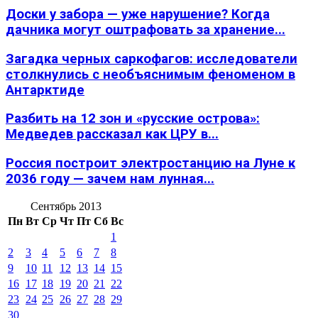
Доски у забора — уже нарушение? Когда
дачника могут оштрафовать за хранение...
Загадка черных саркофагов: исследователи
столкнулись с необъяснимым феноменом в
Антарктиде
Разбить на 12 зон и «русские острова»:
Медведев рассказал как ЦРУ в...
Россия построит электростанцию на Луне к
2036 году — зачем нам лунная...
Сентябрь 2013
Пн
Вт
Ср
Чт
Пт
Сб
Вс
1
2
3
4
5
6
7
8
9
10
11
12
13
14
15
16
17
18
19
20
21
22
23
24
25
26
27
28
29
30