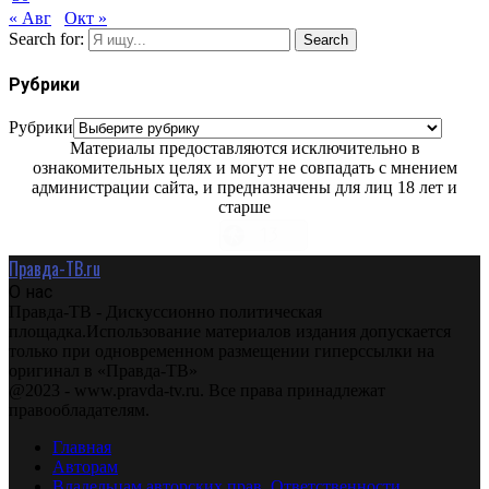
« Авг
Окт »
Search for:
Search
Рубрики
Рубрики
Материалы предоставляются исключительно в
ознакомительных целях и могут не совпадать с мнением
администрации сайта, и предназначены для лиц 18 лет и
старше
Правда-ТВ.ru
О нас
Правда-ТВ - Дискуссионно политическая
площадка.Использование материалов издания допускается
только при одновременном размещении гиперссылки на
оригинал в «Правда-ТВ»
@2023 - www.pravda-tv.ru. Все права принадлежат
правообладателям.
Главная
Авторам
Владельцам авторских прав. Ответственности.