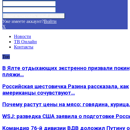
Уже имеете аккаунт?
Войти
X
Новости
ТВ Онлайн
Контакты
Топ
В Ялте отдыхающих экстренно призвали покин
пляжи…
Российская шестовичка Разина рассказала, как
американцы сочувствуют…
Почему растут цены на мясо: говядина, курица
WSJ: разведка США заявила о подготовке Росс
Командир 76-й дивизии ВДВ доложил Путину 