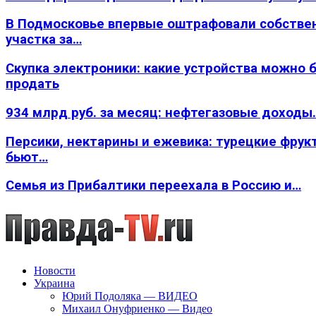
В Подмосковье впервые оштрафовали собстве
участка за…
Скупка электроники: какие устройства можно 
продать
934 млрд руб. за месяц: нефтегазовые доходы
Персики, нектарины и ежевика: турецкие фрук
бьют…
Семья из Прибалтики переехала в Россию и…
Новости
Украина
Юрий Подоляка — ВИДЕО
Михаил Онуфриенко — Видео