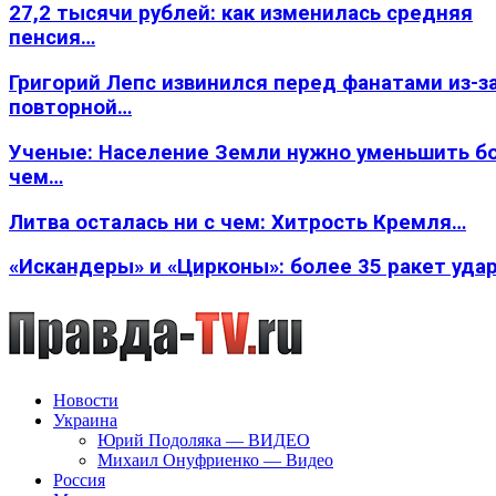
27,2 тысячи рублей: как изменилась средняя
пенсия…
Григорий Лепс извинился перед фанатами из-з
повторной…
Ученые: Население Земли нужно уменьшить б
чем…
Литва осталась ни с чем: Хитрость Кремля…
«Искандеры» и «Цирконы»: более 35 ракет уда
Новости
Украина
Юрий Подоляка — ВИДЕО
Михаил Онуфриенко — Видео
Россия