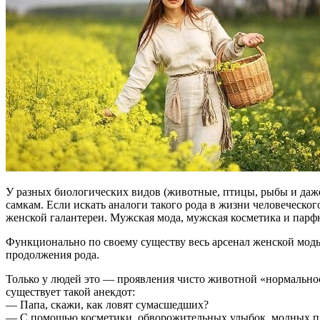
У разных биологических видов (животные, птицы, рыбы и даже
самкам. Если искать аналоги такого рода в жизни человеческ
женской галантереи. Мужская мода, мужская косметика и парф
Функционально по своему существу весь арсенал женской мод
продолжения рода.
Только у людей это — проявления чисто животной «нормальнос
существует такой анекдот:
— Папа, скажи, как ловят сумасшедших?
— С помощью косметики, обворожительных улыбок, модных пла