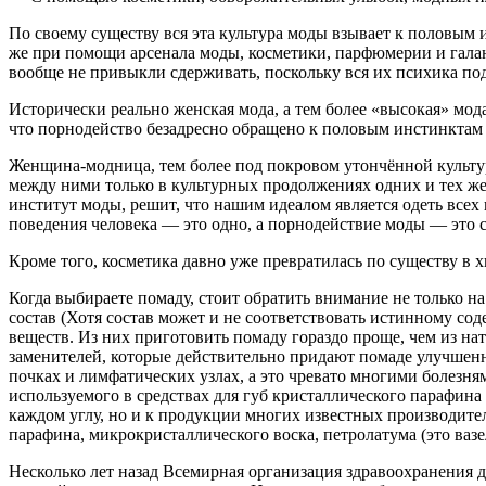
По своему существу вся эта культура моды взывает к половым
же при помощи арсенала моды, косметики, парфюмерии и галант
вообще не привыкли сдерживать, поскольку вся их психика п
Исторически реально женская мода, а тем более «высокая» мода
что порнодейство безадресно обращено к половым инстинктам 
Женщина-модница, тем более под покровом утончённой культуры
между ними только в культурных продолжениях одних и тех ж
институт моды, решит, что нашим идеалом является одеть всех
поведения человека — это одно, а порнодействие моды — это с
Кроме того, косметика давно уже превратилась по существу в 
Когда выбираете помаду, стоит обратить внимание не только на 
состав (Хотя состав может и не соответствовать истинному с
веществ. Из них приготовить помаду гораздо проще, чем из на
заменителей, которые действительно придают помаде улучшенны
почках и лимфатических узлах, а это чревато многими болезн
используемого в средствах для губ кристаллического парафина
каждом углу, но и к продукции многих известных производите
парафина, микрокристаллического воска, петролатума (это вазе
Несколько лет назад Всемирная организация здравоохранения 