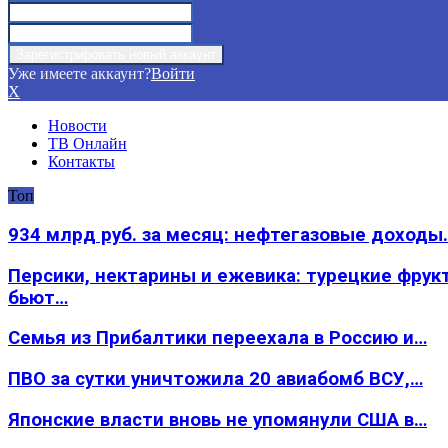
Уже имеете аккаунт?
Войти
X
Новости
ТВ Онлайн
Контакты
Топ
934 млрд руб. за месяц: нефтегазовые доходы
Персики, нектарины и ежевика: турецкие фрук
бьют…
Семья из Прибалтики переехала в Россию и…
ПВО за сутки уничтожила 20 авиабомб ВСУ,…
Японские власти вновь не упомянули США в…