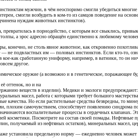
 инстинктам мужчин, в чём неоспоримо смогли убедиться многи
ереи, смогли возбудить в ком-то из самцов поведение на основе
одчинена нуждам животных инстинктов).
, превратилась в порнодейство, с которым все свыклись, привык
толпы, а эрос адресно обращён единственно к любимому человеку
, конечно, не столь явное животное, как откровенно похотлива
е — не подвластных им — половых инстинктов. Если кто-то, о
 в кое-как сработанную униформу, например, в ватники, то он н
овсем другое.
химическое оружие (а возможно и в генетическое, поражающее бу
её оттенок, но и на
одержанию веществ в изделии). Медики и экологи предупреждают
туральных масел, работа с которыми требует большого мастерст
е качества. Но если растительные средства безвредны, то мине
ями, плохим самочувствием, способствует появлению синдрома 
 начинаются воспалительные процессы в сердечных клапанах. Это
лей косметики. Посмотрите на состав своей помады. Нефтяные 
лин, получаемый из нефтяных остатков), минеральных масел, цер
даже установила предельную норму — ежедневно человек может 