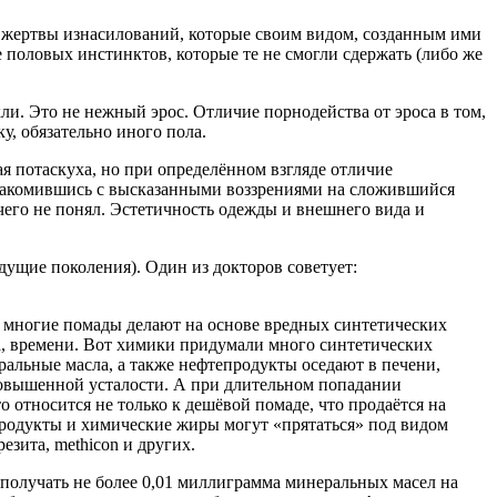
е жертвы изнасилований, которые своим видом, созданным ими
 половых инстинктов, которые те не смогли сдержать (либо же
ли. Это не нежный эрос. Отличие порнодейства от эроса в том,
, обязательно иного пола.
я потаскуха, но при определённом взгляде отличие
знакомившись с высказанными воззрениями на сложившийся
ичего не понял. Эстетичность одежды и внешнего вида и
дущие поколения). Один из докторов советует:
: многие помады делают на основе вредных синтетических
ва, времени. Вот химики придумали много синтетических
ральные масла, а также нефтепродукты оседают в печени,
повышенной усталости. А при длительном попадании
 относится не только к дешёвой помаде, что продаётся на
продукты и химические жиры могут «прятаться» под видом
езита, methicon и других.
получать не более 0,01 миллиграмма минеральных масел на