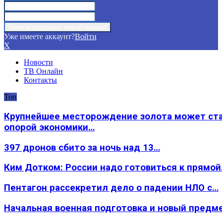
Уже имеете аккаунт?
Войти
X
Новости
ТВ Онлайн
Контакты
Топ
Крупнейшее месторождение золота может ст
опорой экономики…
397 дронов сбито за ночь над 13…
Ким Дотком: России надо готовиться к прямо
Пентагон рассекретил дело о падении НЛО с…
Начальная военная подготовка и новый предм