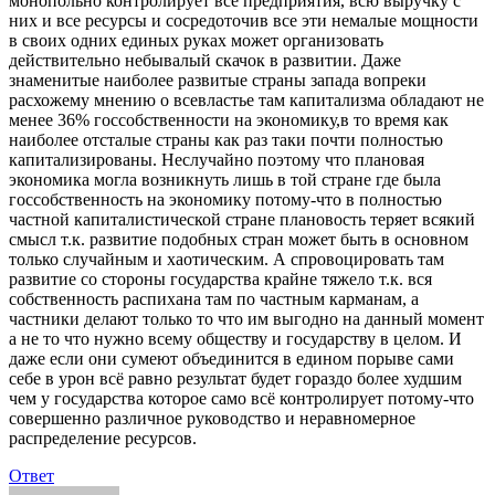
монопольно контролирует все предприятия, всю выручку с
них и все ресурсы и сосредоточив все эти немалые мощности
в своих одних единых руках может организовать
действительно небывалый скачок в развитии. Даже
знаменитые наиболее развитые страны запада вопреки
расхожему мнению о всевластье там капитализма обладают не
менее 36% госсобственности на экономику,в то время как
наиболее отсталые страны как раз таки почти полностью
капитализированы. Неслучайно поэтому что плановая
экономика могла возникнуть лишь в той стране где была
госсобственность на экономику потому-что в полностью
частной капиталистической стране плановость теряет всякий
смысл т.к. развитие подобных стран может быть в основном
только случайным и хаотическим. А спровоцировать там
развитие со стороны государства крайне тяжело т.к. вся
собственность распихана там по частным карманам, а
частники делают только то что им выгодно на данный момент
а не то что нужно всему обществу и государству в целом. И
даже если они сумеют объединится в едином порыве сами
себе в урон всё равно результат будет гораздо более худшим
чем у государства которое само всё контролирует потому-что
совершенно различное руководство и неравномерное
распределение ресурсов.
Ответ