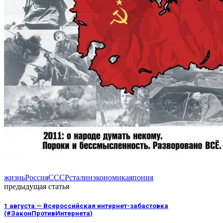
жизнь
Россия
СССР
сталин
экономика
япония
предыдущая статья
1 августа — Всероссийская интернет-забастовка
(#ЗаконПротивИнтернета)