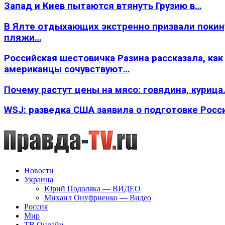
Запад и Киев пытаются втянуть Грузию в…
В Ялте отдыхающих экстренно призвали покин
пляжи…
Российская шестовичка Разина рассказала, как
американцы сочувствуют…
Почему растут цены на мясо: говядина, курица
WSJ: разведка США заявила о подготовке Росс
Новости
Украина
Юрий Подоляка — ВИДЕО
Михаил Онуфриенко — Видео
Россия
Мир
ТВ Онлайн