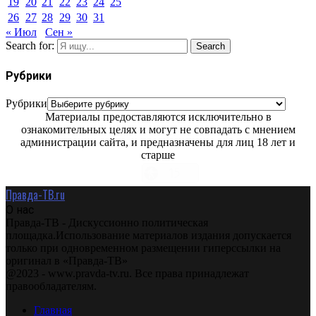
19
20
21
22
23
24
25
26
27
28
29
30
31
« Июл
Сен »
Search for:
Search
Рубрики
Рубрики
Материалы предоставляются исключительно в
ознакомительных целях и могут не совпадать с мнением
администрации сайта, и предназначены для лиц 18 лет и
старше
Правда-ТВ.ru
О нас
Правда-ТВ - Дискуссионно политическая
площадка.Использование материалов издания допускается
только при одновременном размещении гиперссылки на
оригинал в «Правда-ТВ»
@2023 - www.pravda-tv.ru. Все права принадлежат
правообладателям.
Главная