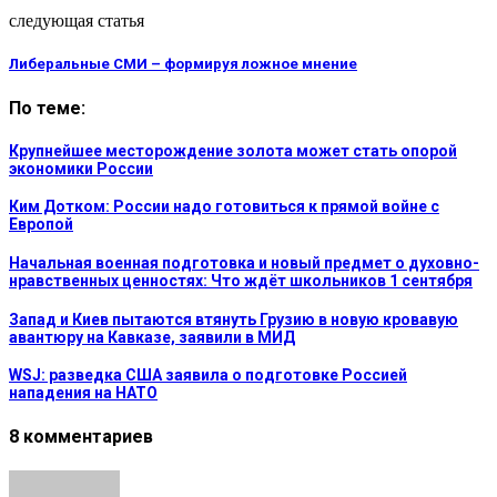
следующая статья
Либеральные СМИ – формируя ложное мнение
По теме:
Крупнейшее месторождение золота может стать опорой
экономики России
Ким Дотком: России надо готовиться к прямой войне с
Европой
Начальная военная подготовка и новый предмет о духовно-
нравственных ценностях: Что ждёт школьников 1 сентября
Запад и Киев пытаются втянуть Грузию в новую кровавую
авантюру на Кавказе, заявили в МИД
WSJ: разведка США заявила о подготовке Россией
нападения на НАТО
8 комментариев