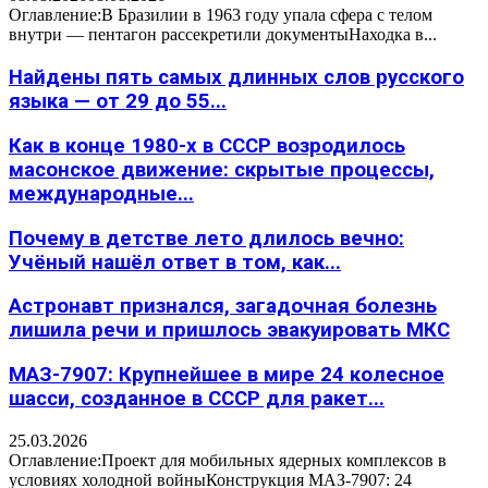
Оглавление:В Бразилии в 1963 году упала сфера с телом
внутри — пентагон рассекретили документыНаходка в...
Найдены пять самых длинных слов русского
языка — от 29 до 55...
Как в конце 1980-х в СССР возродилось
масонское движение: скрытые процессы,
международные...
Почему в детстве лето длилось вечно:
Учёный нашёл ответ в том, как...
Астронавт признался, загадочная болезнь
лишила речи и пришлось эвакуировать МКС
МАЗ-7907: Крупнейшее в мире 24 колесное
шасси, созданное в СССР для ракет...
25.03.2026
Оглавление:Проект для мобильных ядерных комплексов в
условиях холодной войныКонструкция МАЗ-7907: 24