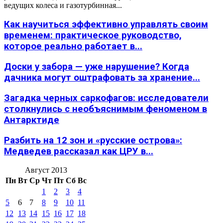
ведущих колеса и газотурбинная...
Как научиться эффективно управлять своим
временем: практическое руководство,
которое реально работает в...
Доски у забора — уже нарушение? Когда
дачника могут оштрафовать за хранение...
Загадка черных саркофагов: исследователи
столкнулись с необъяснимым феноменом в
Антарктиде
Разбить на 12 зон и «русские острова»:
Медведев рассказал как ЦРУ в...
Август 2013
Пн
Вт
Ср
Чт
Пт
Сб
Вс
1
2
3
4
5
6
7
8
9
10
11
12
13
14
15
16
17
18