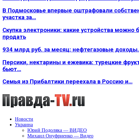
В Подмосковье впервые оштрафовали собстве
участка за…
Скупка электроники: какие устройства можно 
продать
934 млрд руб. за месяц: нефтегазовые доходы
Персики, нектарины и ежевика: турецкие фрук
бьют…
Семья из Прибалтики переехала в Россию и…
Новости
Украина
Юрий Подоляка — ВИДЕО
Михаил Онуфриенко — Видео