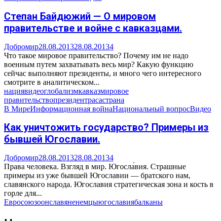
Степан Байдюжий — О мировом
правительстве и войне с кавказцами.
Добромир
28.08.2013
28.08.2013
4
Что такое мировое правительство? Почему им не надо
военным путем захватывать весь мир? Какую функцию
сейчас выполняют президенты, и много чего интересного
смотрите в аналитическом...
нация
видео
глобализм
кавказ
мировое
правительство
президент
раса
страна
В Мире
Информационная война
Национальный вопрос
Видео
Как уничтожить государство? Примеры из
бывшей Югославии.
Добромир
28.08.2013
28.08.2013
4
Права человека. Взгляд в мир. Югосла́вия. Страшные
примеры из уже бывшей Югославии — братского нам,
славянского народа. Югославия стратегическая зона и кость в
горле для...
Евросоюз
оон
славяне
немцы
югославия
балканы