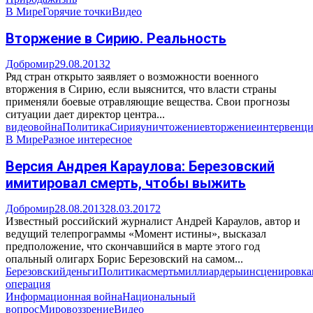
В Мире
Горячие точки
Видео
Вторжение в Сирию. Реальность
Добромир
29.08.2013
2
Ряд стран открыто заявляет о возможности военного
вторжения в Сирию, если выяснится, что власти страны
применяли боевые отравляющие вещества. Свои прогнозы
ситуации дает директор центра...
видео
война
Политика
Сирия
уничтожение
вторжение
интервенци
В Мире
Разное интересное
Версия Андрея Караулова: Березовский
имитировал смерть, чтобы выжить
Добромир
28.08.2013
28.03.2017
2
Известный российский журналист Андрей Караулов, автор и
ведущий телепрограммы «Момент истины», высказал
предположение, что скончавшийся в марте этого год
опальный олигарх Борис Березовский на самом...
Березовский
деньги
Политика
смерть
миллиардеры
инсценировка
операция
Информационная война
Национальный
вопрос
Мировоззрение
Видео