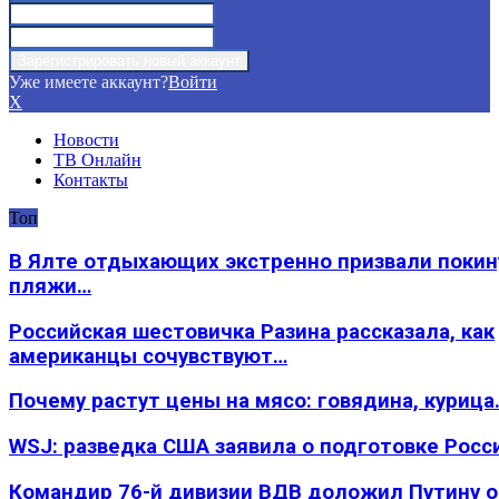
Уже имеете аккаунт?
Войти
X
Новости
ТВ Онлайн
Контакты
Топ
В Ялте отдыхающих экстренно призвали покин
пляжи…
Российская шестовичка Разина рассказала, как
американцы сочувствуют…
Почему растут цены на мясо: говядина, курица
WSJ: разведка США заявила о подготовке Росс
Командир 76-й дивизии ВДВ доложил Путину 