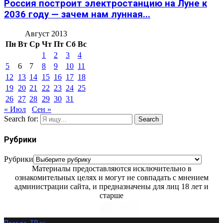
Россия построит электростанцию на Луне к
2036 году — зачем нам лунная...
Август 2013
Пн
Вт
Ср
Чт
Пт
Сб
Вс
1
2
3
4
5
6
7
8
9
10
11
12
13
14
15
16
17
18
19
20
21
22
23
24
25
26
27
28
29
30
31
« Июл
Сен »
Search for:
Search
Рубрики
Рубрики
Материалы предоставляются исключительно в
ознакомительных целях и могут не совпадать с мнением
администрации сайта, и предназначены для лиц 18 лет и
старше