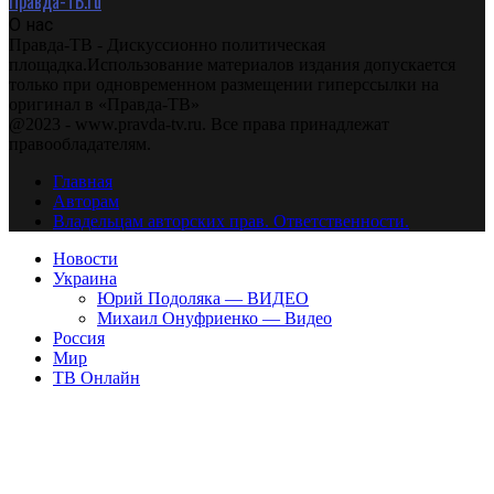
Правда-ТВ.ru
О нас
Правда-ТВ - Дискуссионно политическая
площадка.Использование материалов издания допускается
только при одновременном размещении гиперссылки на
оригинал в «Правда-ТВ»
@2023 - www.pravda-tv.ru. Все права принадлежат
правообладателям.
Главная
Авторам
Владельцам авторских прав. Ответственности.
Новости
Украина
Юрий Подоляка — ВИДЕО
Михаил Онуфриенко — Видео
Россия
Мир
ТВ Онлайн