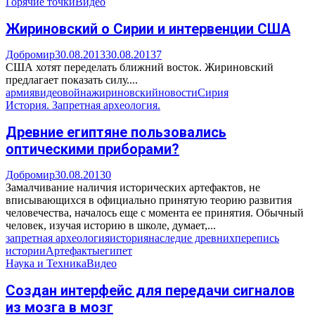
Горячие точки
Видео
Жириновский о Сирии и интервенции США
Добромир
30.08.2013
30.08.2013
7
США хотят переделать ближний восток. Жириновский
предлагает показать силу....
армия
видео
война
жириновский
новости
Сирия
История. Запретная археология.
Древние египтяне пользовались
оптическими приборами?
Добромир
30.08.2013
0
Замалчивание наличия исторических артефактов, не
вписывающихся в официально принятую теорию развития
человечества, началось еще с момента ее принятия. Обычный
человек, изучая историю в школе, думает,...
запретная археология
история
наследие древних
перепись
истории
Артефакты
египет
Наука и Техника
Видео
Создан интерфейс для передачи сигналов
из мозга в мозг