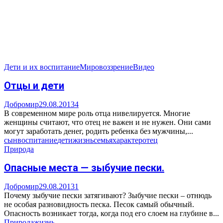
Дети и их воспитание
Мировоззрение
Видео
Отцы и дети
Добромир
29.08.2013
4
В современном мире роль отца нивелируется. Многие
женщины считают, что отец не важен и не нужен. Они сами
могут заработать денег, родить ребенка без мужчины,...
сын
воспитание
дети
жизнь
семья
характер
отец
Природа
Опасные места — зыбучие пески.
Добромир
29.08.2013
1
Почему зыбучие пески затягивают? Зыбучие пески – отнюдь
не особая разновидность песка. Песок самый обычный.
Опасность возникает тогда, когда под его слоем на глубине в...
Природа
жизнь