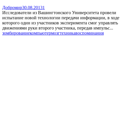
Добромир
30.08.2013
1
Исследователи из Вашингтонского Университета провели
испытание новой технологии передачи информации, в ходе
которого один из участников эксперимента смог управлять
движениями руки второго участника, передав импульс...
зомбирование
компьютер
мозг
техника
воспоминания