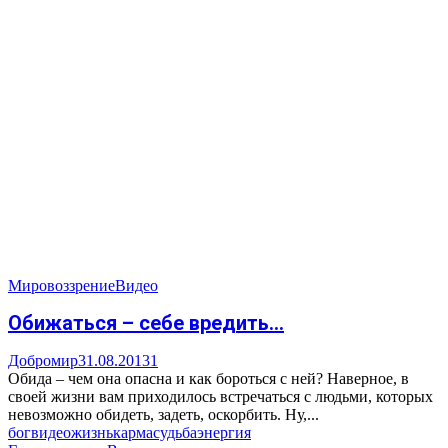
Мировоззрение
Видео
Обижаться – себе вредить…
Добромир
31.08.2013
1
Обида – чем она опасна и как бороться с ней? Наверное, в
своей жизни вам приходилось встречаться с людьми, которых
невозможно обидеть, задеть, оскорбить. Ну,...
бог
видео
жизнь
карма
судьба
энергия