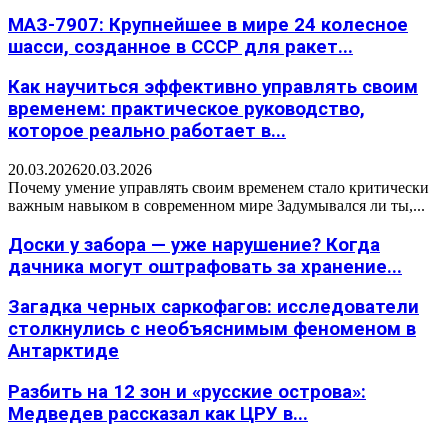
МАЗ-7907: Крупнейшее в мире 24 колесное
шасси, созданное в СССР для ракет...
Как научиться эффективно управлять своим
временем: практическое руководство,
которое реально работает в...
20.03.2026
20.03.2026
Почему умение управлять своим временем стало критически
важным навыком в современном мире Задумывался ли ты,...
Доски у забора — уже нарушение? Когда
дачника могут оштрафовать за хранение...
Загадка черных саркофагов: исследователи
столкнулись с необъяснимым феноменом в
Антарктиде
Разбить на 12 зон и «русские острова»:
Медведев рассказал как ЦРУ в...