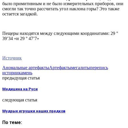
было примитивным и не было измерительных приборов, они
смогли так точно рассчитать угол наклона горы? Это также
остается загадкой.
Пещеры находятся между следующими координатами: 29 °
39’34 «и 29 ° 47’7»
Источник
Аномальные артефакты
Артефакты
мегалиты
перепись
истории
камень
предыдущая статья
Медицина на Руси
следующая статья
Мудрые игрушки наших предков
По теме: