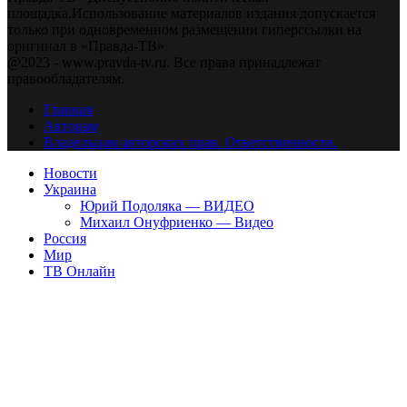
площадка.Использование материалов издания допускается
только при одновременном размещении гиперссылки на
оригинал в «Правда-ТВ»
@2023 - www.pravda-tv.ru. Все права принадлежат
правообладателям.
Главная
Авторам
Владельцам авторских прав. Ответственности.
Новости
Украина
Юрий Подоляка — ВИДЕО
Михаил Онуфриенко — Видео
Россия
Мир
ТВ Онлайн