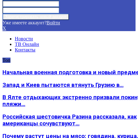
Уже имеете аккаунт?
Войти
X
Новости
ТВ Онлайн
Контакты
Топ
Начальная военная подготовка и новый предм
Запад и Киев пытаются втянуть Грузию в…
В Ялте отдыхающих экстренно призвали покин
пляжи…
Российская шестовичка Разина рассказала, как
американцы сочувствуют…
Почему растут цены на мясо: говядина, курица