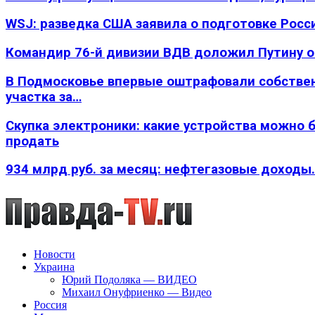
WSJ: разведка США заявила о подготовке Росс
Командир 76-й дивизии ВДВ доложил Путину 
В Подмосковье впервые оштрафовали собстве
участка за…
Скупка электроники: какие устройства можно 
продать
934 млрд руб. за месяц: нефтегазовые доходы
Новости
Украина
Юрий Подоляка — ВИДЕО
Михаил Онуфриенко — Видео
Россия