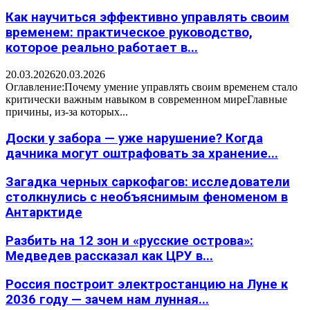
Как научиться эффективно управлять своим
временем: практическое руководство,
которое реально работает в...
20.03.2026
20.03.2026
Оглавление:Почему умение управлять своим временем стало
критически важным навыком в современном миреГлавные
причины, из-за которых...
Доски у забора — уже нарушение? Когда
дачника могут оштрафовать за хранение...
Загадка черных саркофагов: исследователи
столкнулись с необъяснимым феноменом в
Антарктиде
Разбить на 12 зон и «русские острова»:
Медведев рассказал как ЦРУ в...
Россия построит электростанцию на Луне к
2036 году — зачем нам лунная...