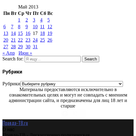
Май 2013
Пн
Вт
Ср
Чт
Пт
Сб
Вс
1
2
3
4
5
6
7
8
9
10
11
12
13
14
15
16
17
18
19
20
21
22
23
24
25
26
27
28
29
30
31
« Апр
Июн »
Search for:
Search
Рубрики
Рубрики
Материалы предоставляются исключительно в
ознакомительных целях и могут не совпадать с мнением
администрации сайта, и предназначены для лиц 18 лет и
старше
Правда-ТВ.ru
О нас
Правда-ТВ - Дискуссионно политическая