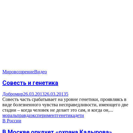
Мировоззрение
Видео
Совесть и генетика
Добромир
26.03.2013
26.03.2013
5
Совесть часть срабатывает на уровне генетики, проявляясь в
виде болезненного чувства несправедливости, имеющего две
стадии – когда человек не делает это сам, и когда он,...
мораль
правда
эксперимент
генетика
дети
В России
В Москве орудует «охрана Кадырова»