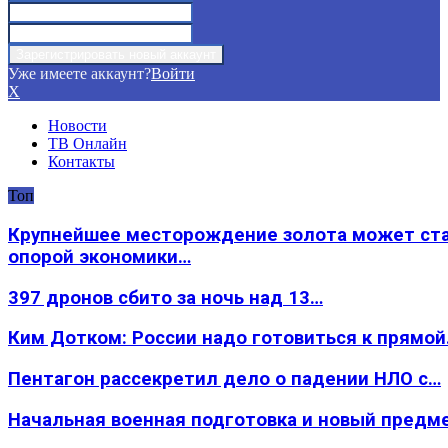
Уже имеете аккаунт?
Войти
X
Новости
ТВ Онлайн
Контакты
Топ
Крупнейшее месторождение золота может ст
опорой экономики…
397 дронов сбито за ночь над 13…
Ким Дотком: России надо готовиться к прямо
Пентагон рассекретил дело о падении НЛО с…
Начальная военная подготовка и новый предм