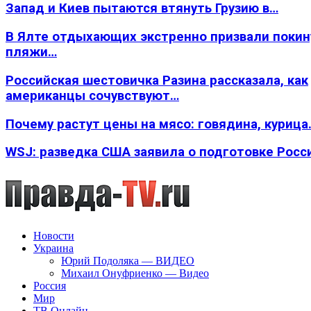
Запад и Киев пытаются втянуть Грузию в…
В Ялте отдыхающих экстренно призвали покин
пляжи…
Российская шестовичка Разина рассказала, как
американцы сочувствуют…
Почему растут цены на мясо: говядина, курица
WSJ: разведка США заявила о подготовке Росс
Новости
Украина
Юрий Подоляка — ВИДЕО
Михаил Онуфриенко — Видео
Россия
Мир
ТВ Онлайн