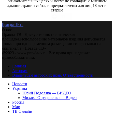
ознакомительных целях и могут не совпадать с мнением
администрации сайта, и предназначены для лиц 18 лет и
старше
Правда-ТВ.ru
О нас
Правда-ТВ - Дискуссионно политическая
площадка.Использование материалов издания допускается
только при одновременном размещении гиперссылки на
оригинал в «Правда-ТВ»
@2023 - www.pravda-tv.ru. Все права принадлежат
правообладателям.
Главная
Авторам
Владельцам авторских прав. Ответственности.
Новости
Украина
Юрий Подоляка — ВИДЕО
Михаил Онуфриенко — Видео
Россия
Мир
ТВ Онлайн