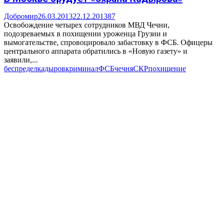
Добромир
26.03.2013
22.12.2013
87
Освобождение четырех сотрудников МВД Чечни,
подозреваемых в похищении уроженца Грузии и
вымогательстве, спровоцировало забастовку в ФСБ. Офицеры
центрального аппарата обратились в «Новую газету» и
заявили,...
беспредел
кадыров
криминал
ФСБ
чечня
СКР
похищение