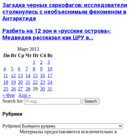
Загадка черных саркофагов: исследователи
столкнулись с необъяснимым феноменом в
Антарктиде
Разбить на 12 зон и «русские острова»:
Медведев рассказал как ЦРУ в...
Март 2013
Пн
Вт
Ср
Чт
Пт
Сб
Вс
1
2
3
4
5
6
7
8
9
10
11
12
13
14
15
16
17
18
19
20
21
22
23
24
25
26
27
28
29
30
31
« Фев
Апр »
Search for:
Search
Рубрики
Рубрики
Материалы предоставляются исключительно в