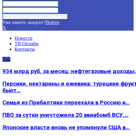
Уже имеете аккаунт?
Войти
X
Новости
ТВ Онлайн
Контакты
Топ
934 млрд руб. за месяц: нефтегазовые доходы
Персики, нектарины и ежевика: турецкие фрук
бьют…
Семья из Прибалтики переехала в Россию и…
ПВО за сутки уничтожила 20 авиабомб ВСУ,…
Японские власти вновь не упомянули США в…