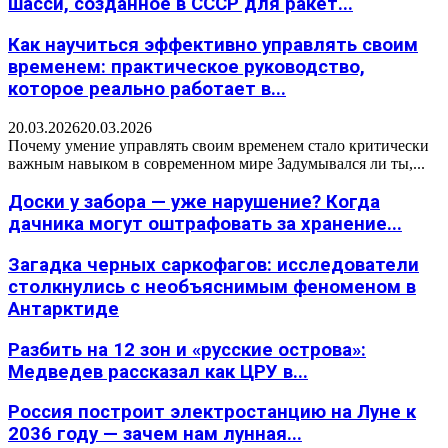
шасси, созданное в СССР для ракет...
Как научиться эффективно управлять своим
временем: практическое руководство,
которое реально работает в...
20.03.2026
20.03.2026
Почему умение управлять своим временем стало критически
важным навыком в современном мире Задумывался ли ты,...
Доски у забора — уже нарушение? Когда
дачника могут оштрафовать за хранение...
Загадка черных саркофагов: исследователи
столкнулись с необъяснимым феноменом в
Антарктиде
Разбить на 12 зон и «русские острова»:
Медведев рассказал как ЦРУ в...
Россия построит электростанцию на Луне к
2036 году — зачем нам лунная...