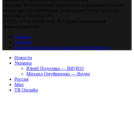
площадка.Использование материалов издания допускается
только при одновременном размещении гиперссылки на
оригинал в «Правда-ТВ»
@2023 - www.pravda-tv.ru. Все права принадлежат
правообладателям.
Главная
Авторам
Владельцам авторских прав. Ответственности.
Новости
Украина
Юрий Подоляка — ВИДЕО
Михаил Онуфриенко — Видео
Россия
Мир
ТВ Онлайн