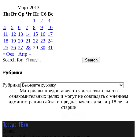
Март 2013
Пн
Вт
Ср
Чт
Пт
Сб
Вс
1
2
3
4
5
6
7
8
9
10
11
12
13
14
15
16
17
18
19
20
21
22
23
24
25
26
27
28
29
30
31
« Фев
Апр »
Search for:
Search
Рубрики
Рубрики
Материалы предоставляются исключительно в
ознакомительных целях и могут не совпадать с мнением
администрации сайта, и предназначены для лиц 18 лет и
старше
Правда-ТВ.ru
О нас
Правда-ТВ - Дискуссионно политическая