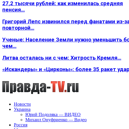
27,2 тысячи рублей: как изменилась средняя
пенсия…
Григорий Лепс извинился перед фанатами из-з
повторной…
Ученые: Население Земли нужно уменьшить б
чем…
Литва осталась ни с чем: Хитрость Кремля…
«Искандеры» и «Цирконы»: более 35 ракет уда
Новости
Украина
Юрий Подоляка — ВИДЕО
Михаил Онуфриенко — Видео
Россия