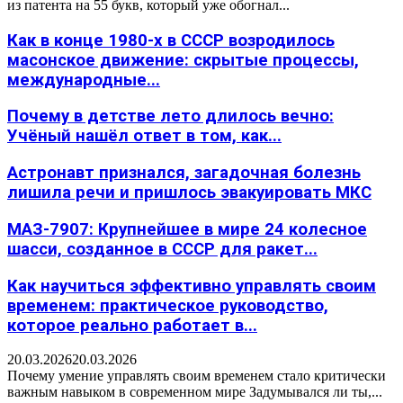
из патента на 55 букв, который уже обогнал...
Как в конце 1980-х в СССР возродилось
масонское движение: скрытые процессы,
международные...
Почему в детстве лето длилось вечно:
Учёный нашёл ответ в том, как...
Астронавт признался, загадочная болезнь
лишила речи и пришлось эвакуировать МКС
МАЗ-7907: Крупнейшее в мире 24 колесное
шасси, созданное в СССР для ракет...
Как научиться эффективно управлять своим
временем: практическое руководство,
которое реально работает в...
20.03.2026
20.03.2026
Почему умение управлять своим временем стало критически
важным навыком в современном мире Задумывался ли ты,...