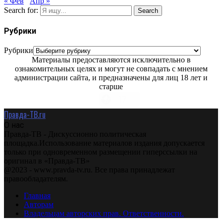
« Фев
Апр »
Search for:
Search
Рубрики
Рубрики
Материалы предоставляются исключительно в
ознакомительных целях и могут не совпадать с мнением
администрации сайта, и предназначены для лиц 18 лет и
старше
Правда-ТВ.ru
О нас
Правда-ТВ - Дискуссионно политическая
площадка.Использование материалов издания допускается
только при одновременном размещении гиперссылки на
оригинал в «Правда-ТВ»
@2023 - www.pravda-tv.ru. Все права принадлежат
правообладателям.
Главная
Авторам
Владельцам авторских прав. Ответственности.