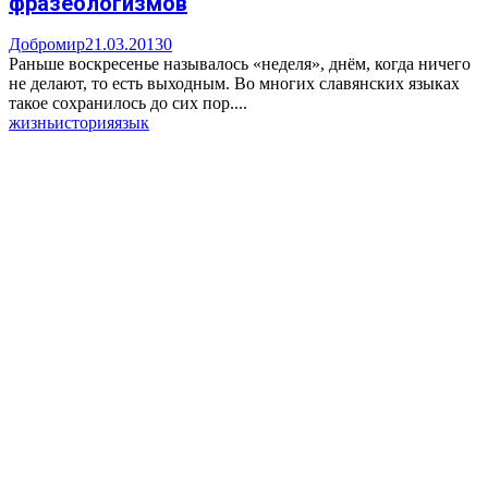
фразеологизмов
Добромир
21.03.2013
0
Раньше воскресенье называлось «неделя», днём, когда ничего
не делают, то есть выходным. Во многих славянских языках
такое сохранилось до сих пор....
жизнь
история
язык