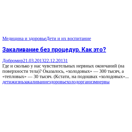
Медицина и здоровье
Дети и их воспитание
Закаливание без процедур. Как это?
Добромир
21.03.2013
22.12.2013
1
Где и сколько у нас чувствительных нервных окончаний (на
поверхности тела)? Оказалось, «холодовых» — 300 тысяч, а
«тепловых» — 30 тысяч. (Кстати, на подошвах «холодовых»...
дети
жизнь
закаливание
здоровье
холод
организм
нервы