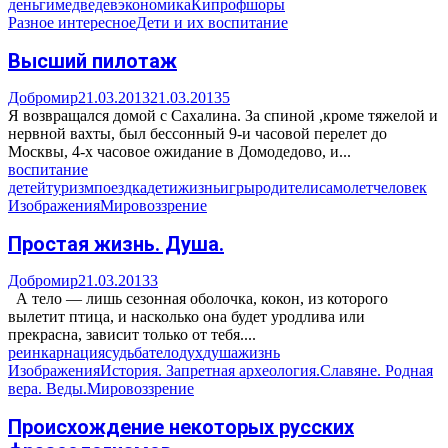
деньги
медведев
экономика
Кипр
офшоры
Разное интересное
Дети и их воспитание
Высший пилотаж
Добромир
21.03.2013
21.03.2013
5
Я возвращался домой с Сахалина. За спиной ,кроме тяжелой и
нервной вахты, был бессонный 9-и часовой перелет до
Москвы, 4-х часовое ожидание в Домодедово, и...
воспитание
детей
туризм
поездка
дети
жизнь
игры
родители
самолет
человек
Изображения
Мировоззрение
Простая жизнь. Душа.
Добромир
21.03.2013
3
А тело — лишь сезонная оболочка, кокон, из которого
вылетит птица, и насколько она будет уродлива или
прекрасна, зависит только от тебя....
реинкарнация
судьба
тело
дух
душа
жизнь
Изображения
История. Запретная археология.
Славяне. Родная
вера. Веды.
Мировоззрение
Происхождение некоторых русских