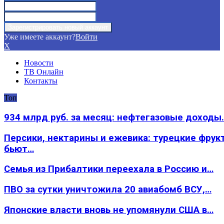
Уже имеете аккаунт?
Войти
X
Новости
ТВ Онлайн
Контакты
Топ
934 млрд руб. за месяц: нефтегазовые доходы
Персики, нектарины и ежевика: турецкие фрук
бьют…
Семья из Прибалтики переехала в Россию и…
ПВО за сутки уничтожила 20 авиабомб ВСУ,…
Японские власти вновь не упомянули США в…