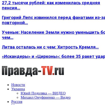
27,2 тысячи рублей: как изменилась средняя
пенсия…
Григорий Лепс извинился перед фанатами из-з
повторной…
Ученые: Население Земли нужно уменьшить б
чем…
Литва осталась ни с чем: Хитрость Кремля…
«Искандеры» и «Цирконы»: более 35 ракет уда
Новости
Украина
Юрий Подоляка — ВИДЕО
Михаил Онуфриенко — Видео
Россия