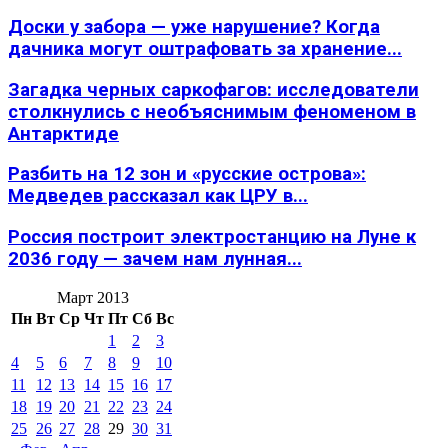
Доски у забора — уже нарушение? Когда
дачника могут оштрафовать за хранение...
Загадка черных саркофагов: исследователи
столкнулись с необъяснимым феноменом в
Антарктиде
Разбить на 12 зон и «русские острова»:
Медведев рассказал как ЦРУ в...
Россия построит электростанцию на Луне к
2036 году — зачем нам лунная...
Март 2013
Пн
Вт
Ср
Чт
Пт
Сб
Вс
1
2
3
4
5
6
7
8
9
10
11
12
13
14
15
16
17
18
19
20
21
22
23
24
25
26
27
28
29
30
31