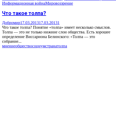
Информационная война
Мировоззрение
Что такое толпа?
Добромир
17.03.2013
17.03.2013
1
Что такое толпа? Понятие «толпа» имеет несколько смыслов.
Толпа — это не только нижние слои общества. Есть хорошее
определение Виссариона Белинского: «Толпа — это
собрание...
мнение
общество
социум
страна
толпа