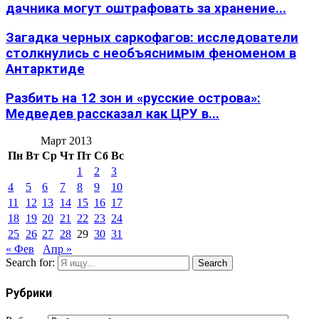
дачника могут оштрафовать за хранение...
Загадка черных саркофагов: исследователи
столкнулись с необъяснимым феноменом в
Антарктиде
Разбить на 12 зон и «русские острова»:
Медведев рассказал как ЦРУ в...
Март 2013
Пн
Вт
Ср
Чт
Пт
Сб
Вс
1
2
3
4
5
6
7
8
9
10
11
12
13
14
15
16
17
18
19
20
21
22
23
24
25
26
27
28
29
30
31
« Фев
Апр »
Search for:
Search
Рубрики