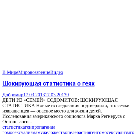
В Мире
Мировоззрение
Видео
Шокирующая статистика о геях
Добромир
17.03.2013
17.03.2013
9
ДЕТИ ИЗ «СЕМЕЙ» СОДОМИТОВ: ШОКИРУЮЩАЯ
СТАТИСТИКА Новые исследования подтвердили, что семьи
извращенцев — опасное место для жизни детей.
Исследования американского социолога Марка Регнеруса с
Остонського...
статистика
геи
пропаганда
гомосексуализма
мужеложество
педерастия
гей
гомосексуализм
г