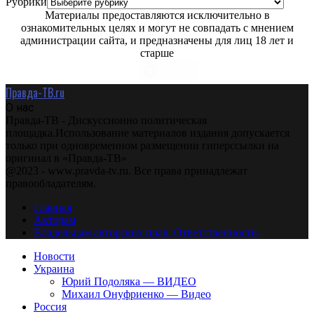
Рубрики
Материалы предоставляются исключительно в
ознакомительных целях и могут не совпадать с мнением
администрации сайта, и предназначены для лиц 18 лет и
старше
Правда-ТВ.ru
О нас
Правда-ТВ - Дискуссионно политическая
площадка.Использование материалов издания допускается
только при одновременном размещении гиперссылки на
оригинал в «Правда-ТВ»
@2023 - www.pravda-tv.ru. Все права принадлежат
правообладателям.
Главная
Авторам
Владельцам авторских прав. Ответственности.
Новости
Украина
Юрий Подоляка — ВИДЕО
Михаил Онуфриенко — Видео
Россия