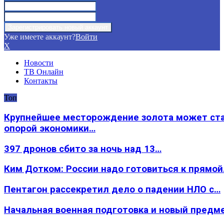
Уже имеете аккаунт?
Войти
X
Новости
ТВ Онлайн
Контакты
Топ
Крупнейшее месторождение золота может ст
опорой экономики…
397 дронов сбито за ночь над 13…
Ким Дотком: России надо готовиться к прямо
Пентагон рассекретил дело о падении НЛО с…
Начальная военная подготовка и новый предм