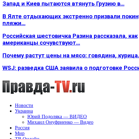
Запад и Киев пытаются втянуть Грузию в…
В Ялте отдыхающих экстренно призвали покин
пляжи…
Российская шестовичка Разина рассказала, как
американцы сочувствуют…
Почему растут цены на мясо: говядина, курица
WSJ: разведка США заявила о подготовке Росс
Новости
Украина
Юрий Подоляка — ВИДЕО
Михаил Онуфриенко — Видео
Россия
Мир
ТВ Онлайн