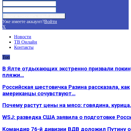
Уже имеете аккаунт?
Войти
X
Новости
ТВ Онлайн
Контакты
Топ
В Ялте отдыхающих экстренно призвали покин
пляжи…
Российская шестовичка Разина рассказала, как
американцы сочувствуют…
Почему растут цены на мясо: говядина, курица
WSJ: разведка США заявила о подготовке Росс
Командир 76-й дивизии ВДВ доложил Путину 