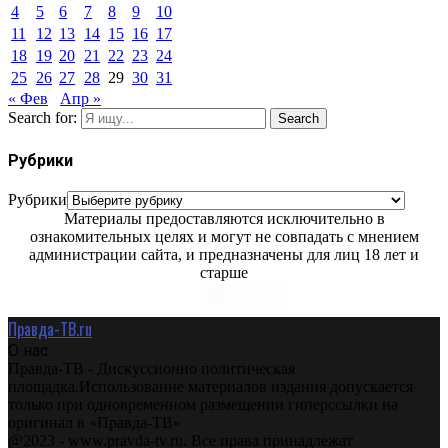
4
5
6
7
8
9
10
11
12
13
14
15
16
17
18
19
20
21
22
23
24
25
26
27
28
29
30
31
« Фев
Апр »
Search for:
Search
Рубрики
Рубрики
Материалы предоставляются исключительно в
ознакомительных целях и могут не совпадать с мнением
администрации сайта, и предназначены для лиц 18 лет и
старше
Правда-ТВ.ru
О нас
Правда-ТВ - Дискуссионно политическая
площадка.Использование материалов издания допускается
только при одновременном размещении гиперссылки на
оригинал в «Правда-ТВ»
@2023 - www.pravda-tv.ru. Все права принадлежат