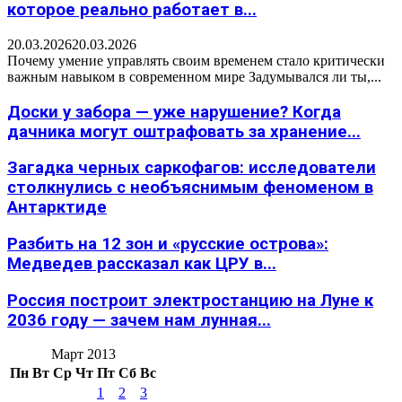
которое реально работает в...
20.03.2026
20.03.2026
Почему умение управлять своим временем стало критически
важным навыком в современном мире Задумывался ли ты,...
Доски у забора — уже нарушение? Когда
дачника могут оштрафовать за хранение...
Загадка черных саркофагов: исследователи
столкнулись с необъяснимым феноменом в
Антарктиде
Разбить на 12 зон и «русские острова»:
Медведев рассказал как ЦРУ в...
Россия построит электростанцию на Луне к
2036 году — зачем нам лунная...
Март 2013
Пн
Вт
Ср
Чт
Пт
Сб
Вс
1
2
3