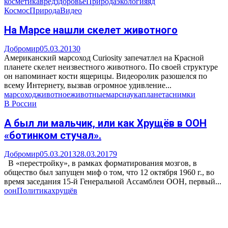
косметика
вред
здоровье
Природа
экология
яд
Космос
Природа
Видео
На Марсе нашли скелет животного
Добромир
05.03.2013
0
Американский марсоход Curiosity запечатлел на Красной
планете cкелет неизвестного животного. По своей структуре
он напоминает кости ящерицы. Видеоролик разошелся по
всему Интернету, вызвав огромное удивление...
марсоход
животное
животные
марс
наука
планета
снимки
В России
А был ли мальчик, или как Хрущёв в ООН
«ботинком стучал».
Добромир
05.03.2013
28.03.2017
9
В «перестройку», в рамках форматирования мозгов, в
общество был запущен миф о том, что 12 октября 1960 г., во
время заседания 15-й Генеральной Ассамблеи ООН, первый...
оон
Политика
хрущёв