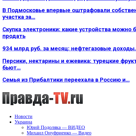
В Подмосковье впервые оштрафовали собстве
участка за…
Скупка электроники: какие устройства можно 
продать
934 млрд руб. за месяц: нефтегазовые доходы
Персики, нектарины и ежевика: турецкие фрук
бьют…
Семья из Прибалтики переехала в Россию и…
Новости
Украина
Юрий Подоляка — ВИДЕО
Михаил Онуфриенко — Видео