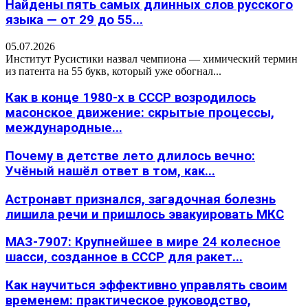
Найдены пять самых длинных слов русского
языка — от 29 до 55...
05.07.2026
Институт Русистики назвал чемпиона — химический термин
из патента на 55 букв, который уже обогнал...
Как в конце 1980-х в СССР возродилось
масонское движение: скрытые процессы,
международные...
Почему в детстве лето длилось вечно:
Учёный нашёл ответ в том, как...
Астронавт признался, загадочная болезнь
лишила речи и пришлось эвакуировать МКС
МАЗ-7907: Крупнейшее в мире 24 колесное
шасси, созданное в СССР для ракет...
Как научиться эффективно управлять своим
временем: практическое руководство,