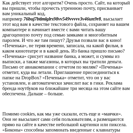
Как действует этот алгоритм? Очень просто. Сайт, на который
вы пришли, чтобы прочесть утреннюю почту, присваивает
вам уникальный код,
например
76buj7btimlglrs98vv549vvvvv3v46un9r8
, высылает
этот код вам в качестве текстового файла, сохраняет на вашем
компьютере и начинает вместе с вами читать вашу
драгоценную почту под семью замками и многобитным
паролем. И что же там пишут? Друзья позвали вас в кино!
«Печенька», не теряя времени, записала, на какой фильм, в
каком кинотеатре и в какой день. Из банка пришло письмо?
«Печенька» срисует название банка, а может, и суммы из
выписки, а также магазины, в которых вы тратили деньги.
Письмо от авиакомпании с отчетом по милям? «Печенька»
отметит, куда вы летали. Приглашение присоединиться к
папке на DropBox? «Печенька» отметит, что он у вас
установлен, и автоматически зачислит вас в гики. Реклама
бренда ноутбуков на ближайшие три месяца на этом сайте вам
обеспечена. Дальше – больше.
Помимо cookies, как мы уже сказали, есть еще и «маячки».
Они не высылают сами себя пользователям, а размещаются
прямо на сайте в качестве небольшой картинки или пиксела.
«Биконы» способны запоминать введенные с клавиатуры