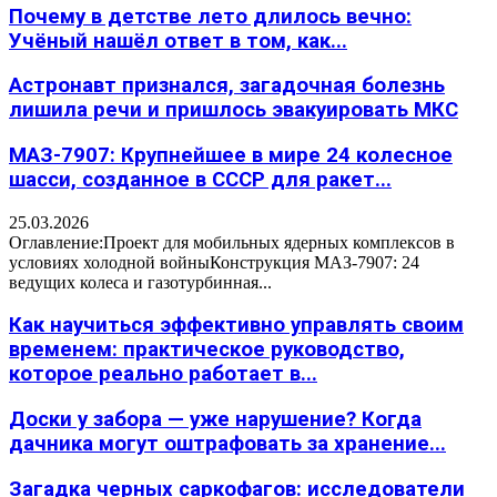
Почему в детстве лето длилось вечно:
Учёный нашёл ответ в том, как...
Астронавт признался, загадочная болезнь
лишила речи и пришлось эвакуировать МКС
МАЗ-7907: Крупнейшее в мире 24 колесное
шасси, созданное в СССР для ракет...
25.03.2026
Оглавление:Проект для мобильных ядерных комплексов в
условиях холодной войныКонструкция МАЗ-7907: 24
ведущих колеса и газотурбинная...
Как научиться эффективно управлять своим
временем: практическое руководство,
которое реально работает в...
Доски у забора — уже нарушение? Когда
дачника могут оштрафовать за хранение...
Загадка черных саркофагов: исследователи