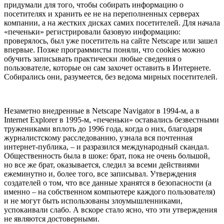
придумали для того, чтобы собирать информацию о
посетителях и хранить ее не на переполненных серверах
компании, а на жестких дисках самих посетителей. Для начала
«печеньки» регистрировали базовую информацию:
проверялось, был уже посетитель на сайте Netscape или зашел
впервые. Позже программисты поняли, что cookies можно
обучить записывать практически любые сведения о
пользователе, которые он сам захочет оставить в Интернете.
Собирались они, разумеется, без ведома мирных посетителей.
Незаметно внедренные в Netscape Navigator в 1994-м, а в
Internet Explorer в 1995-м, «печеньки» оставались безвестными
тружениками вплоть до 1996 года, когда о них, благодаря
журналистскому расследованию, узнала вся почтенная
интернет-публика, – и разразился международный скандал.
Общественность была в шоке: брат, пока не очень большой,
но все же брат, оказывается, следил за всеми действиями
ежеминутно и, более того, все записывал. Утверждения
создателей о том, что все данные хранятся в безопасности (а
именно – на собственном компьютере каждого пользователя)
и не могут быть использованы злоумышленниками,
успокаивали слабо. А вскоре стало ясно, что эти утверждения
не являются достоверными.