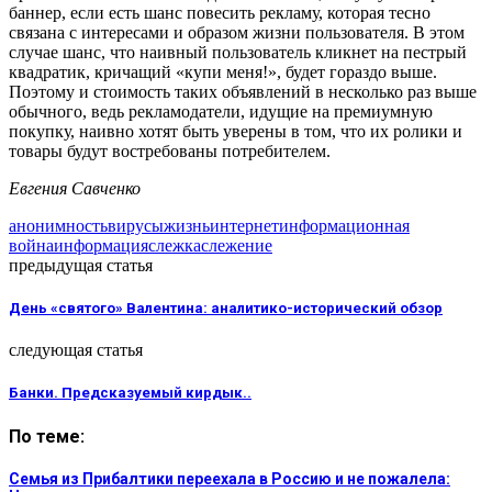
баннер, если есть шанс повесить рекламу, которая тесно
связана с интересами и образом жизни пользователя. В этом
случае шанс, что наивный пользователь кликнет на пестрый
квадратик, кричащий «купи меня!», будет гораздо выше.
Поэтому и стоимость таких объявлений в несколько раз выше
обычного, ведь рекламодатели, идущие на премиумную
покупку, наивно хотят быть уверены в том, что их ролики и
товары будут востребованы потребителем.
Евгения Савченко
анонимность
вирусы
жизнь
интернет
информационная
война
информация
слежка
слежение
предыдущая статья
День «святого» Валентина: аналитико-исторический обзор
следующая статья
Банки. Предсказуемый кирдык..
По теме:
Семья из Прибалтики переехала в Россию и не пожалела: