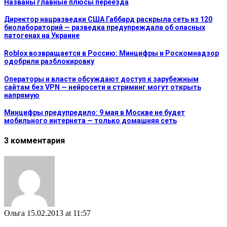
Названы главные плюсы переезда
Директор нацразведки США Габбард раскрыла сеть из 120
биолабораторий — разведка предупреждала об опасных
патогенах на Украине
Roblox возвращается в Россию: Минцифры и Роскомнадзор
одобрили разблокировку
Операторы и власти обсуждают доступ к зарубежным
сайтам без VPN — нейросети и стриминг могут открыть
напрямую
Минцифры предупредило: 9 мая в Москве не будет
мобильного интернета — только домашняя сеть
3 комментария
Ольга
15.02.2013 at 11:57