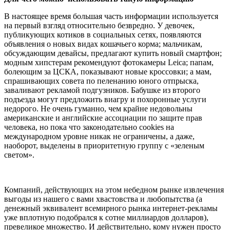
В настоящее время большая часть информации используется
на первый взгляд относительно безвредно. У девочек,
публикующих котиков в социальных сетях, появляются
объявления о новых видах кошачьего корма; мальчикам,
обсуждающим девайсы, предлагают купить новый смартфон;
модным хипстерам рекомендуют фотокамеры Leica; папам,
болеющим за ЦСКА, показывают новые кроссовки; а мам,
спрашивающих совета по пеленанию юного отпрыска,
заваливают рекламой подгузников. Бабушке из второго
подъезда могут предложить виагру и похоронные услуги
недорого. Не очень гуманно, чем крайне недовольны
американские и английские ассоциации по защите прав
человека, но пока что законодательно cookies на
международном уровне никак не ограничены, а даже,
наоборот, выделены в приоритетную группу с «зеленым
светом».
Компаний, действующих на этом небедном рынке извлечения
выгоды из нашего с вами хвастовства и любопытства (а
денежный эквивалент всемирного рынка интернет-рекламы
уже вплотную подобрался к сотне миллиардов долларов),
превеликое множество. И действительно, кому нужен просто