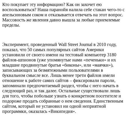
Кто покупает эту информацию? Как он захочет ею
воспользоваться? Наша паранойя налила себе стакан чего-то с
апельсиновым соком и отказывается отвечать на этот вопрос.
Массовость же явления давно вышла за любые приемлемые
пределы.
Эксперимент, проведенный Wall Street Journal в 2010 году,
показал, что 50 самых популярных сайтов Америки
установили от своего имени на тестовый компьютер 3180
файлов-шпионов (уже упомянутые нами «печеньки» и их
младшие продвинутые братья «биконы», или «маячки»),
записывающих за безмятежными пользователями в
буквальном смысле все. Лишь менее трети файлов имели
отношение к работе самих сайтов – фиксировали пароли,
запоминали предпочитаемый раздел, чтобы с него начать в
следующий раз, и так далее. Остальные существовали лишь
для того, чтобы побольше узнать о конкретном посетителе и
подороже продать собранные о нем сведения. Единственным
сайтом, который не установил ни одной неприятной
программки, оказалась «Википедия».