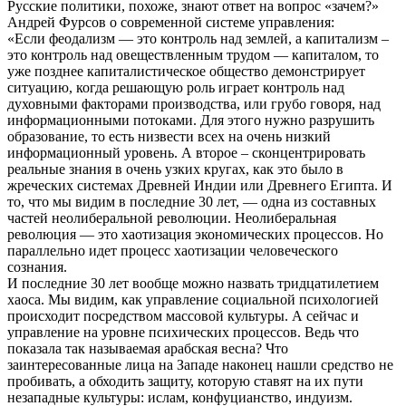
Русские политики, похоже, знают ответ на вопрос «зачем?»
Андрей Фурсов о современной системе управления:
«Если феодализм — это контроль над землей, а капитализм –
это контроль над овеществленным трудом — капиталом, то
уже позднее капиталистическое общество демонстрирует
ситуацию, когда решающую роль играет контроль над
духовными факторами производства, или грубо говоря, над
информационными потоками. Для этого нужно разрушить
образование, то есть низвести всех на очень низкий
информационный уровень. А второе – сконцентрировать
реальные знания в очень узких кругах, как это было в
жреческих системах Древней Индии или Древнего Египта. И
то, что мы видим в последние 30 лет, — одна из составных
частей неолиберальной революции. Неолиберальная
революция — это хаотизация экономических процессов. Но
параллельно идет процесс хаотизации человеческого
сознания.
И последние 30 лет вообще можно назвать тридцатилетием
хаоса. Мы видим, как управление социальной психологией
происходит посредством массовой культуры. А сейчас и
управление на уровне психических процессов. Ведь что
показала так называемая арабская весна? Что
заинтересованные лица на Западе наконец нашли средство не
пробивать, а обходить защиту, которую ставят на их пути
незападные культуры: ислам, конфуцианство, индуизм.