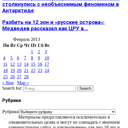
столкнулись с необъяснимым феноменом в
Антарктиде
Разбить на 12 зон и «русские острова»:
Медведев рассказал как ЦРУ в...
Февраль 2013
Пн
Вт
Ср
Чт
Пт
Сб
Вс
1
2
3
4
5
6
7
8
9
10
11
12
13
14
15
16
17
18
19
20
21
22
23
24
25
26
27
28
« Янв
Мар »
Search for:
Search
Рубрики
Рубрики
Материалы предоставляются исключительно в
ознакомительных целях и могут не совпадать с мнением
администрации сайта, и предназначены для лиц 18 лет и