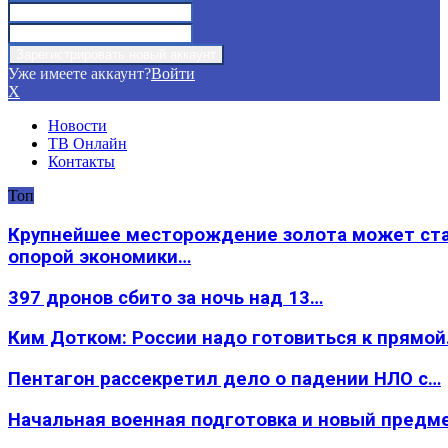
Уже имеете аккаунт?
Войти
X
Новости
ТВ Онлайн
Контакты
Топ
Крупнейшее месторождение золота может ст
опорой экономики…
397 дронов сбито за ночь над 13…
Ким Дотком: России надо готовиться к прямо
Пентагон рассекретил дело о падении НЛО с…
Начальная военная подготовка и новый предм