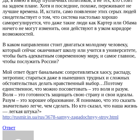
Да, я имею в виду публичных политиков, а не тех, кто стоит
на заднем плане. Хотя и последние, похоже, переживают не
лучшие времена. И, кстати, само появление этих серых людей
свидетельствует о том, что система настолько хорошо
саморегулируется, что даже такие люди как Картер или Обама
ничего не могут изменить, они действуют в узком коридоре
возможностей.
В каком направлении стоит двигаться молодому человеку,
который сейчас оканчивает школу или учится в университете,
чтобы быть адекватным современному миру, и самое главное,
чтобы послужить России?
Мой ответ будет банальным: сопротивляться хаосу, распаду,
энтропии; стараться даже в нынешних трудных и сложных
обстоятельствах делать нравственный выбор…Поэтому
единственное, что можно посоветовать – это воля и разум.
Воля – это готовность защищать свою страну и свои идеалы.
Разум – это хорошее образование. Я понимаю, что это сказать
значительно легче, чем сделать. Но кто сказал, что наша жизнь
— легкая штука?»
http://rusmir.in.ua/rus/3678-samyy-zagadochnyy-stroy.html
Ответ