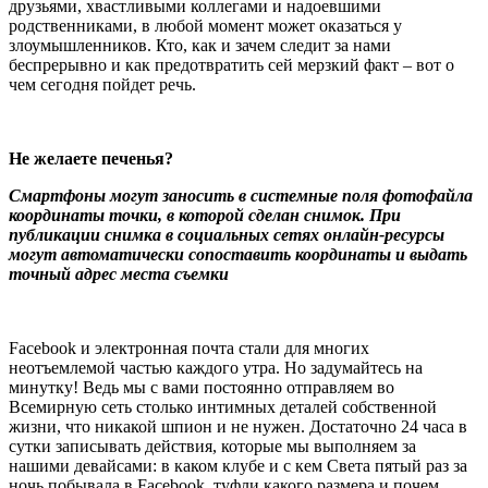
друзьями, хвастливыми коллегами и надоевшими
родственниками, в любой момент может оказаться у
злоумышленников. Кто, как и зачем следит за нами
беспрерывно и как предотвратить сей мерзкий факт – вот о
чем сегодня пойдет речь.
Не желаете печенья?
Смартфоны могут заносить в системные поля фотофайла
координаты точки, в которой сделан снимок. При
публикации снимка в социальных сетях онлайн-ресурсы
могут автоматически сопоставить координаты и выдать
точный адрес места съемки
Facebook и электронная почта стали для многих
неотъемлемой частью каждого утра. Но задумайтесь на
минутку! Ведь мы с вами постоянно отправляем во
Всемирную сеть столько интимных деталей собственной
жизни, что никакой шпион и не нужен. Достаточно 24 часа в
сутки записывать действия, которые мы выполняем за
нашими девайсами: в каком клубе и с кем Света пятый раз за
ночь побывала в Facebook, туфли какого размера и почем