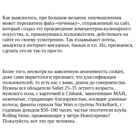
Как выяснилось, при большом желании злоумышленник
может перехватить файл-«печеньку», отправленный на сайт,
который создал это произведение компьютерно-кулинарного
искусства, и, прикинувшись пользователем, действовать на
сайте по своему усмотрению. Так взламывают почты,
аккаунты в интернет-магазинах, банках и т.п. Но, признаемся,
сделать это не так-то просто.
Более того, несмотря на заявленную анонимность cookies,
даже сами маркетологи признают, что классификация
пользователей, то есть нас с вами, дошла до совершенства.
Нужны все обладатели Safari 25–35 летнего возраста,
мужского пола, с карточкой в Citibank, закончившие МАИ,
неженатые, страдающие близорукостью, носящие длинные
волосы, фанаты сериала Star Wars и группы Nickelback, с
годовым доходом $50–100 тысяч, частые посетители клуба
Rolling Stone, проживающие у метро Новогиреево?
Пожалуйста, вот эти три человека.