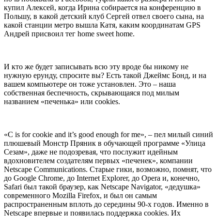
купил Алексей, когда Ирина собирается на конференцию в
Польшу, в какой детский клуб Сергей отвел своего сына, на
какой станции метро вышла Катя, каким координатам GPS
Андрей присвоил тег home sweet home.
И кто же будет записывать всю эту вроде бы никому не
нужную ерунду, спросите вы? Есть такой Джеймс Бонд, и на
вашем компьютере он тоже установлен. Это – наша
собственная беспечность, скрывающаяся под милым
названием «печенька» или cookies.
«C is for cookie and it’s good enough for me», – пел милый синий
плюшевый Монстр Пряник в обучающей программе «Улица
Сезам», даже не подозревая, что послужит идейным
вдохновителем создателям первых «печенек», компании
Netscape Communications. Старые гики, возможно, помнят, что
до Google Chrome, до Internet Explorer, до Opera и, конечно,
Safari был такой браузер, как Netscape Navigator, «дедушка»
современного Mozilla Firefox, и был он самым
распространенным вплоть до середины 90-х годов. Именно в
Netscape впервые и появилась поддержка cookies. Их