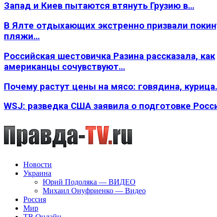
Запад и Киев пытаются втянуть Грузию в…
В Ялте отдыхающих экстренно призвали покин
пляжи…
Российская шестовичка Разина рассказала, как
американцы сочувствуют…
Почему растут цены на мясо: говядина, курица
WSJ: разведка США заявила о подготовке Росс
Новости
Украина
Юрий Подоляка — ВИДЕО
Михаил Онуфриенко — Видео
Россия
Мир
ТВ Онлайн