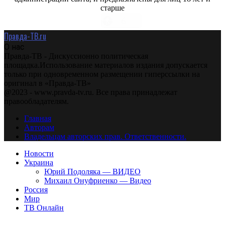
старше
Правда-ТВ.ru
О нас
Правда-ТВ - Дискуссионно политическая
площадка.Использование материалов издания допускается
только при одновременном размещении гиперссылки на
оригинал в «Правда-ТВ»
@2023 - www.pravda-tv.ru. Все права принадлежат
правообладателям.
Главная
Авторам
Владельцам авторских прав. Ответственности.
Новости
Украина
Юрий Подоляка — ВИДЕО
Михаил Онуфриенко — Видео
Россия
Мир
ТВ Онлайн