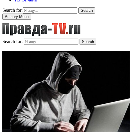
Search for:
Search
Primary Menu
Search for:
Search