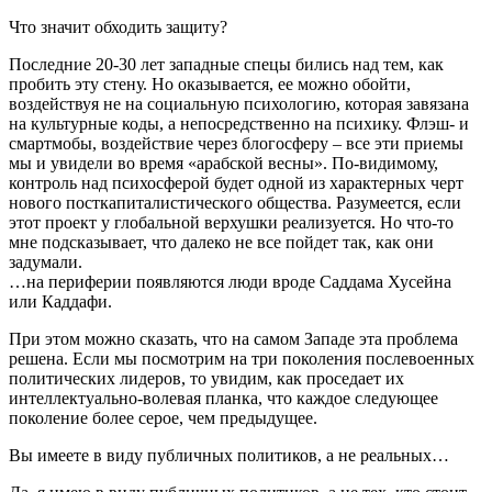
Что значит обходить защиту?
Последние 20-30 лет западные спецы бились над тем, как
пробить эту стену. Но оказывается, ее можно обойти,
воздействуя не на социальную психологию, которая завязана
на культурные коды, а непосредственно на психику. Флэш- и
смартмобы, воздействие через блогосферу – все эти приемы
мы и увидели во время «арабской весны». По-видимому,
контроль над психосферой будет одной из характерных черт
нового посткапиталистического общества. Разумеется, если
этот проект у глобальной верхушки реализуется. Но что-то
мне подсказывает, что далеко не все пойдет так, как они
задумали.
…на периферии появляются люди вроде Саддама Хусейна
или Каддафи.
При этом можно сказать, что на самом Западе эта проблема
решена. Если мы посмотрим на три поколения послевоенных
политических лидеров, то увидим, как проседает их
интеллектуально-волевая планка, что каждое следующее
поколение более серое, чем предыдущее.
Вы имеете в виду публичных политиков, а не реальных…