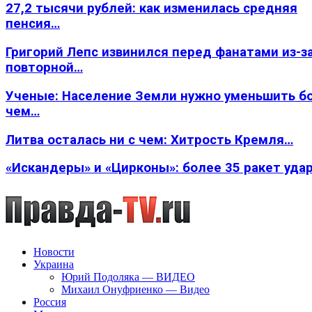
27,2 тысячи рублей: как изменилась средняя
пенсия…
Григорий Лепс извинился перед фанатами из-з
повторной…
Ученые: Население Земли нужно уменьшить б
чем…
Литва осталась ни с чем: Хитрость Кремля…
«Искандеры» и «Цирконы»: более 35 ракет уда
Новости
Украина
Юрий Подоляка — ВИДЕО
Михаил Онуфриенко — Видео
Россия