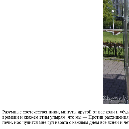
Разумные соотечественники, минуты другой от вас коли и убудет
времени и скажем этим упырям, что мы — Против расхищения сре
печи, ибо чудится мне гул набата с каждым днем все ясней и че