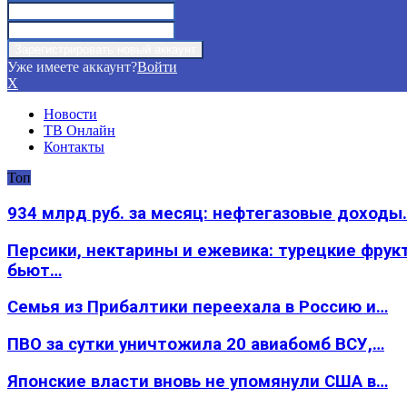
Уже имеете аккаунт?
Войти
X
Новости
ТВ Онлайн
Контакты
Топ
934 млрд руб. за месяц: нефтегазовые доходы
Персики, нектарины и ежевика: турецкие фрук
бьют…
Семья из Прибалтики переехала в Россию и…
ПВО за сутки уничтожила 20 авиабомб ВСУ,…
Японские власти вновь не упомянули США в…