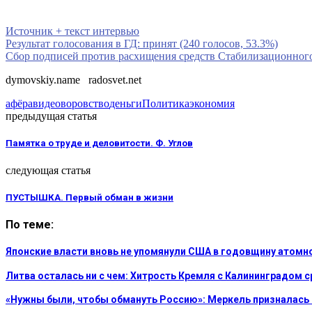
Источник + текст интервью
Результат голосования в ГД: принят (240 голосов, 53.3%)
Сбор подписей против расхищения средств Стабилизационног
dymovskiy.name radosvet.net
афёра
видео
воровство
деньги
Политика
экономия
предыдущая статья
Памятка о труде и деловитости. Ф. Углов
следующая статья
ПУСТЫШКА. Первый обман в жизни
По теме:
Японские власти вновь не упомянули США в годовщину атом
Литва осталась ни с чем: Хитрость Кремля с Калининградом 
«Нужны были, чтобы обмануть Россию»: Меркель призналась