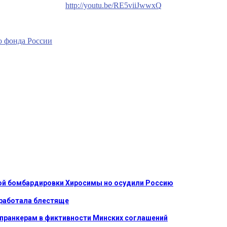
http://youtu.be/RE5viiJwwxQ
о фонда России
ной бомбардировки Хиросимы но осудили Россию
сработала блестяще
 пранкерам в фиктивности Минских соглашений