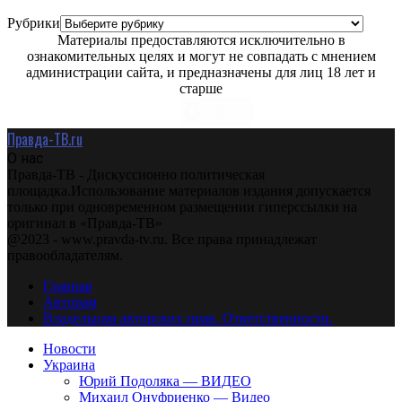
Рубрики
Материалы предоставляются исключительно в
ознакомительных целях и могут не совпадать с мнением
администрации сайта, и предназначены для лиц 18 лет и
старше
Правда-ТВ.ru
О нас
Правда-ТВ - Дискуссионно политическая
площадка.Использование материалов издания допускается
только при одновременном размещении гиперссылки на
оригинал в «Правда-ТВ»
@2023 - www.pravda-tv.ru. Все права принадлежат
правообладателям.
Главная
Авторам
Владельцам авторских прав. Ответственности.
Новости
Украина
Юрий Подоляка — ВИДЕО
Михаил Онуфриенко — Видео