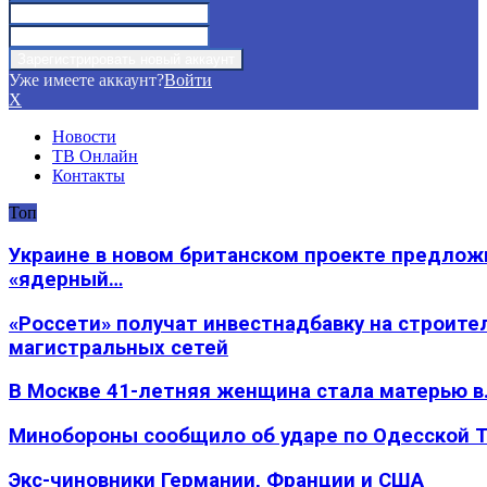
Уже имеете аккаунт?
Войти
X
Новости
ТВ Онлайн
Контакты
Топ
Украине в новом британском проекте предлож
«ядерный…
«Россети» получат инвестнадбавку на строите
магистральных сетей
В Москве 41-летняя женщина стала матерью в
Минобороны сообщило об ударе по Одесской 
Экс-чиновники Германии, Франции и США