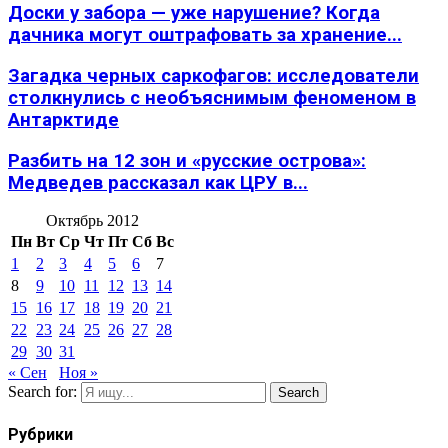
Доски у забора — уже нарушение? Когда
дачника могут оштрафовать за хранение...
Загадка черных саркофагов: исследователи
столкнулись с необъяснимым феноменом в
Антарктиде
Разбить на 12 зон и «русские острова»:
Медведев рассказал как ЦРУ в...
Октябрь 2012
Пн
Вт
Ср
Чт
Пт
Сб
Вс
1
2
3
4
5
6
7
8
9
10
11
12
13
14
15
16
17
18
19
20
21
22
23
24
25
26
27
28
29
30
31
« Сен
Ноя »
Search for:
Search
Рубрики