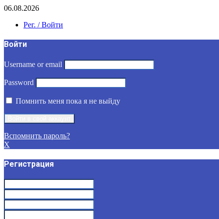
06.08.2026
Рег. / Войти
Войти
Username or email
Password
Помнить меня пока я не выйду
Вспомнить пароль?
X
Регистрация