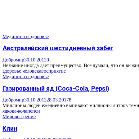
Медицина и здоровье
Австралийский шестидневный забег
Добромир
30.10.2012
0
Незнание иногда дает преимущество. Все думали, что он выживш
здоровье человека
восприятие
Медицина и здоровье
Газированный яд (Coca-Cola, Pepsi)
Добромир
30.10.2012
28.03.2017
8
Миллионы людей ежедневно выпивают миллионы литров темного
яд
кока-кола
пепси
Мировоззрение
Клин