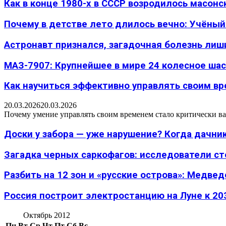
Как в конце 1980-х в СССР возродилось масон
Почему в детстве лето длилось вечно: Учёный н
Астронавт признался, загадочная болезнь лиш
МАЗ-7907: Крупнейшее в мире 24 колесное шасс
Как научиться эффективно управлять своим вре
20.03.2026
20.03.2026
Почему умение управлять своим временем стало критически ва
Доски у забора — уже нарушение? Когда дачник
Загадка черных саркофагов: исследователи с
Разбить на 12 зон и «русские острова»: Медведе
Россия построит электростанцию на Луне к 203
Октябрь 2012
Пн
Вт
Ср
Чт
Пт
Сб
Вс