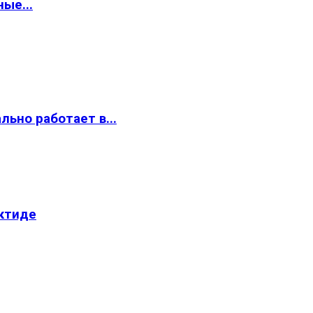
ые...
ьно работает в...
ктиде