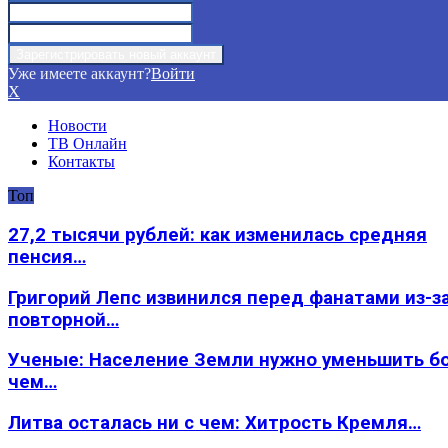
Уже имеете аккаунт?
Войти
X
Новости
ТВ Онлайн
Контакты
Топ
27,2 тысячи рублей: как изменилась средняя
пенсия…
Григорий Лепс извинился перед фанатами из-з
повторной…
Ученые: Население Земли нужно уменьшить б
чем…
Литва осталась ни с чем: Хитрость Кремля…