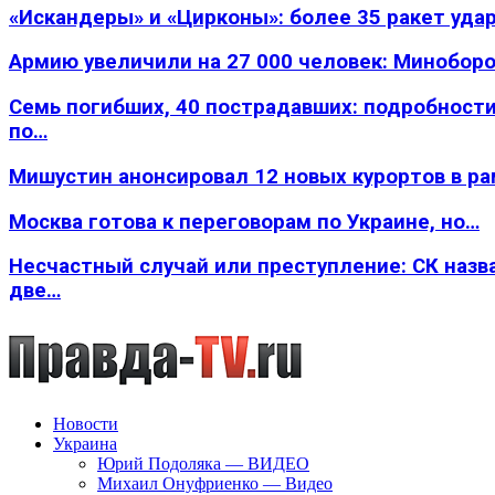
«Искандеры» и «Цирконы»: более 35 ракет уда
Армию увеличили на 27 000 человек: Минобор
Семь погибших, 40 пострадавших: подробности
по…
Мишустин анонсировал 12 новых курортов в р
Москва готова к переговорам по Украине, но…
Несчастный случай или преступление: СК назв
две…
Новости
Украина
Юрий Подоляка — ВИДЕО
Михаил Онуфриенко — Видео