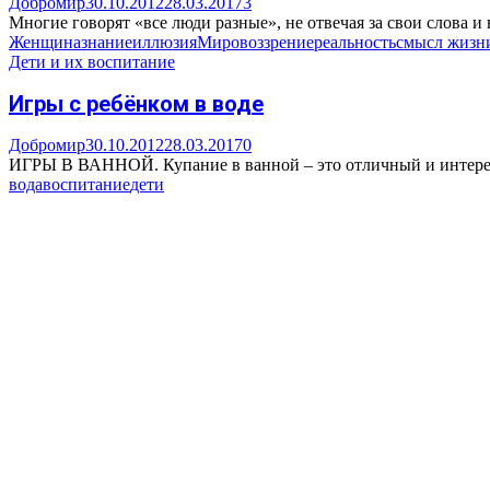
Добромир
30.10.2012
28.03.2017
3
Многие говорят «все люди разные», не отвечая за свои слова и
Женщина
знание
иллюзия
Мировоззрение
реальность
смысл жизн
Дети и их воспитание
Игры с ребёнком в воде
Добромир
30.10.2012
28.03.2017
0
ИГРЫ В ВАННОЙ. Купание в ванной – это отличный и интересны
вода
воспитание
дети