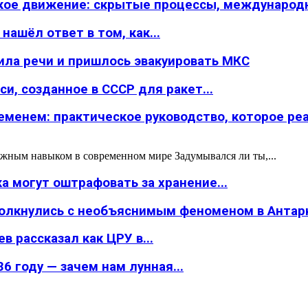
ское движение: скрытые процессы, международн
ашёл ответ в том, как...
ила речи и пришлось эвакуировать МКС
и, созданное в СССР для ракет...
менем: практическое руководство, которое реал
жным навыком в современном мире Задумывался ли ты,...
а могут оштрафовать за хранение...
толкнулись с необъяснимым феноменом в Антар
в рассказал как ЦРУ в...
6 году — зачем нам лунная...