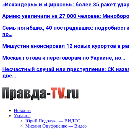
«Искандеры» и «Цирконы»: более 35 ракет уда
Армию увеличили на 27 000 человек: Минобор
Семь погибших, 40 пострадавших: подробности
по…
Мишустин анонсировал 12 новых курортов в р
Москва готова к переговорам по Украине, но…
Несчастный случай или преступление: СК назв
две…
Новости
Украина
Юрий Подоляка — ВИДЕО
Михаил Онуфриенко — Видео