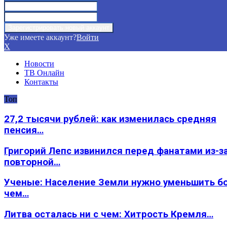
Уже имеете аккаунт?
Войти
X
Новости
ТВ Онлайн
Контакты
Топ
27,2 тысячи рублей: как изменилась средняя
пенсия…
Григорий Лепс извинился перед фанатами из-з
повторной…
Ученые: Население Земли нужно уменьшить б
чем…
Литва осталась ни с чем: Хитрость Кремля…