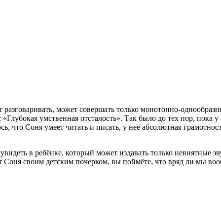
 разговаривать, может совершать только монотонно-однообразны
«Глубокая умственная отсталость». Так было до тех пор, пока у 
ось, что Соня умеет читать и писать, у неё абсолютная грамотн
 увидеть в ребёнке, который может издавать только невнятные з
ет Соня своим детским почерком, вы поймёте, что вряд ли мы воо