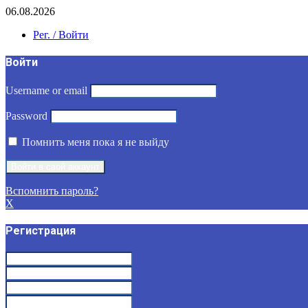
06.08.2026
Рег. / Войти
Войти
Username or email
Password
Помнить меня пока я не выйду
Вспомнить пароль?
X
Регистрация