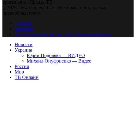
оригинал в «Правда-ТВ»
@2023 - www.pravda-tv.ru. Все права принадлежат
правообладателям.
Главная
Авторам
Владельцам авторских прав. Ответственности.
Новости
Украина
Юрий Подоляка — ВИДЕО
Михаил Онуфриенко — Видео
Россия
Мир
ТВ Онлайн