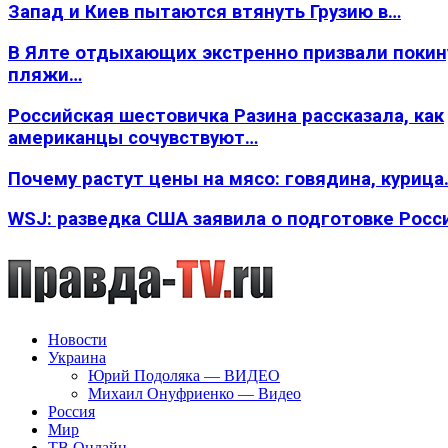
Запад и Киев пытаются втянуть Грузию в…
В Ялте отдыхающих экстренно призвали покин
пляжи…
Российская шестовичка Разина рассказала, как
американцы сочувствуют…
Почему растут цены на мясо: говядина, курица
WSJ: разведка США заявила о подготовке Росс
Новости
Украина
Юрий Подоляка — ВИДЕО
Михаил Онуфриенко — Видео
Россия
Мир
ТВ Онлайн