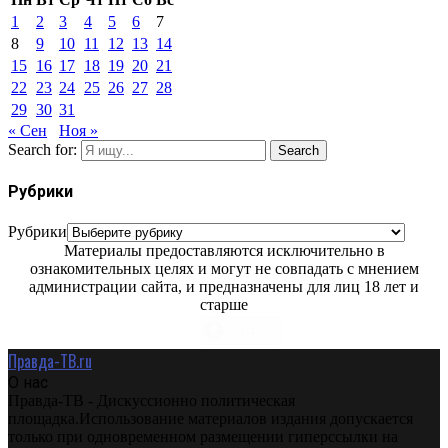
1
2
3
4
5
6
7
8
9
10
11
12
13
14
15
16
17
18
19
20
21
22
23
24
25
26
27
28
29
30
31
« Сен
Ноя »
Search for:
Search
Рубрики
Рубрики
Материалы предоставляются исключительно в
ознакомительных целях и могут не совпадать с мнением
администрации сайта, и предназначены для лиц 18 лет и
старше
Правда-ТВ.ru
О нас
Правда-ТВ - Дискуссионно политическая
площадка.Использование материалов издания допускается
только при одновременном размещении гиперссылки на