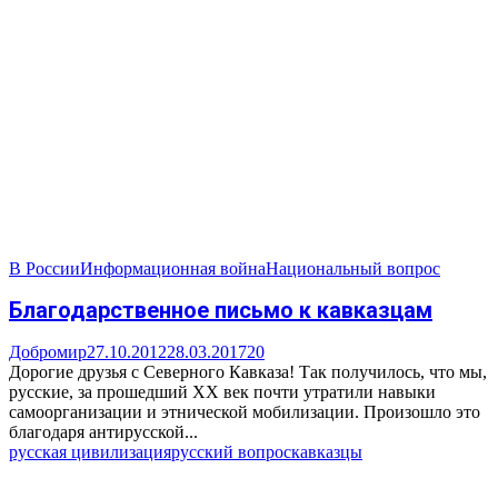
В России
Информационная война
Национальный вопрос
Благодарственное письмо к кавказцам
Добромир
27.10.2012
28.03.2017
20
Дорогие друзья с Северного Кавказа! Так получилось, что мы,
русские, за прошедший XX век почти утратили навыки
самоорганизации и этнической мобилизации. Произошло это
благодаря антирусской...
русская цивилизация
русский вопрос
кавказцы