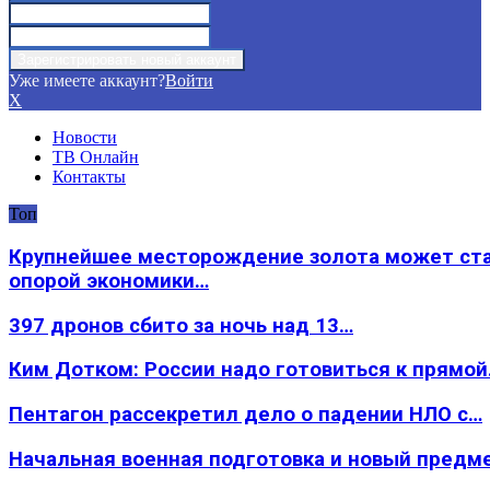
Уже имеете аккаунт?
Войти
X
Новости
ТВ Онлайн
Контакты
Топ
Крупнейшее месторождение золота может ст
опорой экономики…
397 дронов сбито за ночь над 13…
Ким Дотком: России надо готовиться к прямо
Пентагон рассекретил дело о падении НЛО с…
Начальная военная подготовка и новый предм