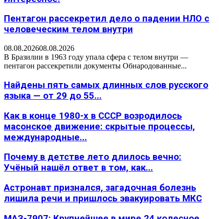
Пентагон рассекретил дело о падении НЛО с
человеческим телом внутри
08.08.2026
08.08.2026
В Бразилии в 1963 году упала сфера с телом внутри —
пентагон рассекретили документы Обнародованные...
Найдены пять самых длинных слов русского
языка — от 29 до 55...
Как в конце 1980-х в СССР возродилось
масонское движение: скрытые процессы,
международные...
Почему в детстве лето длилось вечно:
Учёный нашёл ответ в том, как...
Астронавт признался, загадочная болезнь
лишила речи и пришлось эвакуировать МКС
МАЗ-7907: Крупнейшее в мире 24 колесное