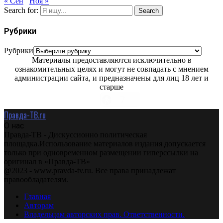
« Сен
Ноя »
Search for:
Search
Рубрики
Рубрики
Материалы предоставляются исключительно в
ознакомительных целях и могут не совпадать с мнением
администрации сайта, и предназначены для лиц 18 лет и
старше
Правда-ТВ.ru
О нас
Правда-ТВ - Дискуссионно политическая
площадка.Использование материалов издания допускается
только при одновременном размещении гиперссылки на
оригинал в «Правда-ТВ»
@2023 - www.pravda-tv.ru. Все права принадлежат
правообладателям.
Главная
Авторам
Владельцам авторских прав. Ответственности.