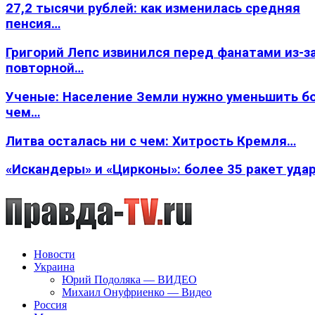
27,2 тысячи рублей: как изменилась средняя
пенсия…
Григорий Лепс извинился перед фанатами из-з
повторной…
Ученые: Население Земли нужно уменьшить б
чем…
Литва осталась ни с чем: Хитрость Кремля…
«Искандеры» и «Цирконы»: более 35 ракет уда
Новости
Украина
Юрий Подоляка — ВИДЕО
Михаил Онуфриенко — Видео
Россия