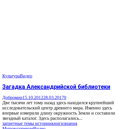
Культура
Видео
Загадка Александрийской библиотеки
Добромир
15.10.2012
28.03.2017
0
Две тысячи лет тому назад здесь находился крупнейший
исследовательский центр древнего мира. Именно здесь
впервые измерили длину окружность Земли и составили
звездный каталог. Здесь располагались...
запретные темы истории
книги
знания
Мировоззрение
Видео