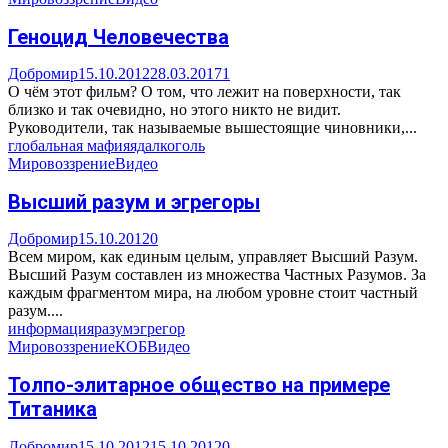
Геноцид Человечества
Добромир
15.10.2012
28.03.2017
1
О чём этот фильм? О том, что лежит на поверхности, так
близко и так очевидно, но этого никто не видит.
Руководители, так называемые вышестоящие чиновники,...
глобальная мафия
яд
алкоголь
Мировоззрение
Видео
Высший разум и эгрегоры
Добромир
15.10.2012
0
Всем миром, как единым целым, управляет Высший Разум.
Высший Разум составлен из множества Частных Разумов. За
каждым фрагментом мира, на любом уровне стоит частный
разум....
информация
разум
эгрегор
Мировоззрение
КОБ
Видео
Толпо-элитарное общество на примере
Титаника
Добромир
15.10.2012
15.10.2012
0