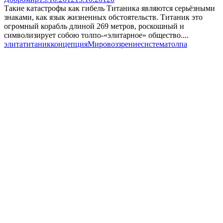
Такие катастрофы как гибель Титаника являются серьёзными
знаками, как язык жизненных обстоятельств. Титаник это
огромный корабль длиной 269 метров, роскошный и
символизирует собою толпо-«элитарное» общество....
элита
титаник
концепция
Мировоззрение
система
толпа