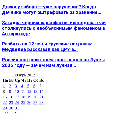
Доски у забора — уже нарушение? Когда
дачника могут оштрафовать за хранение...
Загадка черных саркофагов: исследователи
столкнулись с необъяснимым феноменом в
Антарктиде
Разбить на 12 зон и «русские острова»:
Медведев рассказал как ЦРУ в...
Россия построит электростанцию на Луне к
2036 году — зачем нам лунная...
Октябрь 2012
Пн
Вт
Ср
Чт
Пт
Сб
Вс
1
2
3
4
5
6
7
8
9
10
11
12
13
14
15
16
17
18
19
20
21
22
23
24
25
26
27
28
29
30
31