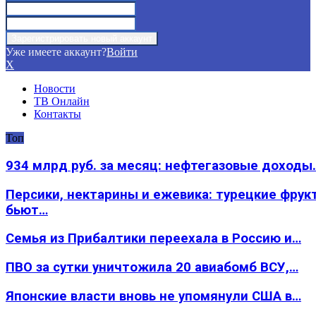
Уже имеете аккаунт?
Войти
X
Новости
ТВ Онлайн
Контакты
Топ
934 млрд руб. за месяц: нефтегазовые доходы
Персики, нектарины и ежевика: турецкие фрук
бьют…
Семья из Прибалтики переехала в Россию и…
ПВО за сутки уничтожила 20 авиабомб ВСУ,…
Японские власти вновь не упомянули США в…