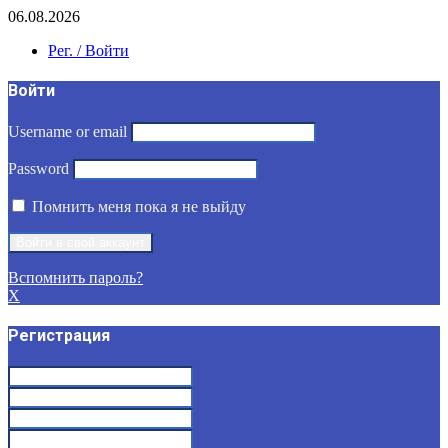
06.08.2026
Рег. / Войти
Войти
Username or email
Password
Помнить меня пока я не выйду
Вспомнить пароль?
X
Регистрация