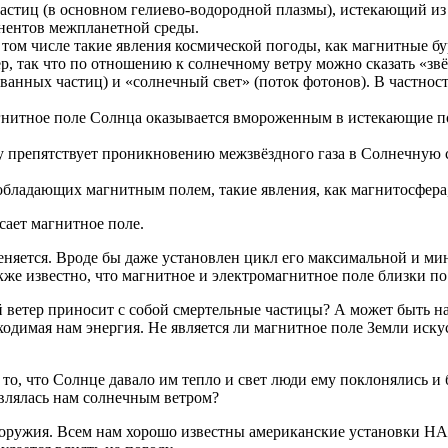
х частиц (в основном гелиево-водородной плазмы), истекающий 
онентов межпланетной среды.
том числе такие явления космической погоды, как магнитные бу
р, так что по отношению к солнечному ветру можно сказать «зв
анных частиц) и «солнечный свет» (поток фотонов). В частности
гнитное поле Солнца оказывается вмороженным в истекающие по
у препятствует проникновению межзвёздного газа в Солнечную с
бладающих магнитным полем, такие явления, как магнитосфера,
сает магнитное поле.
 меняется. Вроде бы даже установлен цикл его максимальной и 
кже известно, что магнитное и электромагнитное поле близки по
й ветер приносит с собой смертельные частицы? А может быть н
бходимая нам энергия. Не является ли магнитное поле Земли ис
то, что Солнце давало им тепло и свет люди ему поклонялись и
авлялась нам солнечным ветром?
 оружия. Всем нам хорошо известны американские установки HAA