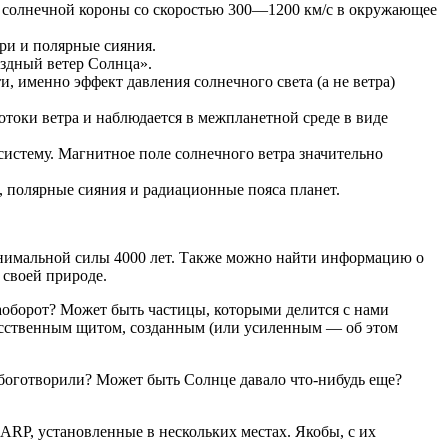
из солнечной короны со скоростью 300—1200 км/с в окружающее
ри и полярные сияния.
ёздный ветер Солнца».
, именно эффект давления солнечного света (а не ветра)
токи ветра и наблюдается в межпланетной среде в виде
истему. Магнитное поле солнечного ветра значительно
 полярные сияния и радиационные пояса планет.
минимальной силы 4000 лет. Также можно найти информацию о
 своей природе.
аоборот? Может быть частицы, которыми делится с нами
кусственным щитом, созданным (или усиленным — об этом
 боготворили? Может быть Солнце давало что-нибудь еще?
RP, установленные в нескольких местах. Якобы, с их