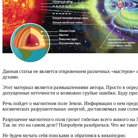
Данная статья не является откровением различных «мастеров»
духами.
Этот материал является размышлениями автора. Просто в опре
допущенные неточности и возможно грубые ошибки. Буду приз
Речь пойдет о магнитном поле Земли. Информации о нем предо
космических разрушительных энергий, доставляемых нам солн
Разрушение магнитного поля грозит гибелью всего живого на Зем
Так ли это на самом деле? Попробуем разобраться. Что же тако
Не будем мучать себя поисками и обратимся к википедии: