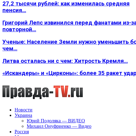
27,2 тысячи рублей: как изменилась средняя
пенсия…
Григорий Лепс извинился перед фанатами из-з
повторной…
Ученые: Население Земли нужно уменьшить б
чем…
Литва осталась ни с чем: Хитрость Кремля…
«Искандеры» и «Цирконы»: более 35 ракет уда
Новости
Украина
Юрий Подоляка — ВИДЕО
Михаил Онуфриенко — Видео
Россия