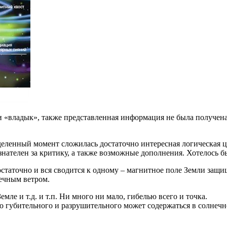
 и «владык», также представленная информация не была получе
деленный момент сложилась достаточно интересная логическая ц
нателен за критику, а также возможные дополнения. Хотелось 
статочно и вся сводится к одному – магнитное поле Земли защи
ечным ветром.
ле и т.д. и т.п. Ни много ни мало, гибелью всего и точка.
го губительного и разрушительного может содержаться в солнечн