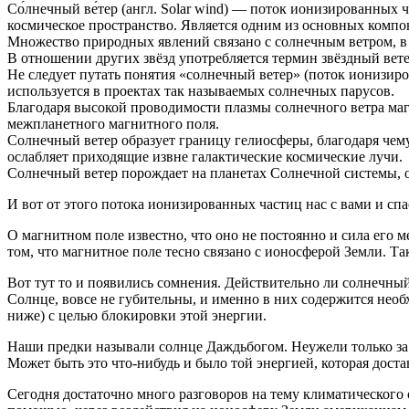
Со́лнечный ве́тер (англ. Solar wind) — поток ионизированны
космическое пространство. Является одним из основных комп
Множество природных явлений связано с солнечным ветром, в 
В отношении других звёзд употребляется термин звёздный вете
Не следует путать понятия «солнечный ветер» (поток ионизиров
используется в проектах так называемых солнечных парусов.
Благодаря высокой проводимости плазмы солнечного ветра ма
межпланетного магнитного поля.
Солнечный ветер образует границу гелиосферы, благодаря чем
ослабляет приходящие извне галактические космические лучи.
Солнечный ветер порождает на планетах Солнечной системы, о
И вот от этого потока ионизированных частиц нас с вами и спа
О магнитном поле известно, что оно не постоянно и сила его
том, что магнитное поле тесно связано с ионосферой Земли. Та
Вот тут то и появились сомнения. Действительно ли солнечны
Солнце, вовсе не губительны, и именно в них содержится нео
ниже) с целью блокировки этой энергии.
Наши предки называли солнце Даждьбогом. Неужели только за 
Может быть это что-нибудь и было той энергией, которая дост
Сегодня достаточно много разговоров на тему климатического