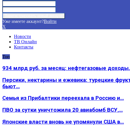
Уже имеете аккаунт?
Войти
X
Новости
ТВ Онлайн
Контакты
Топ
934 млрд руб. за месяц: нефтегазовые доходы
Персики, нектарины и ежевика: турецкие фрук
бьют…
Семья из Прибалтики переехала в Россию и…
ПВО за сутки уничтожила 20 авиабомб ВСУ,…
Японские власти вновь не упомянули США в…