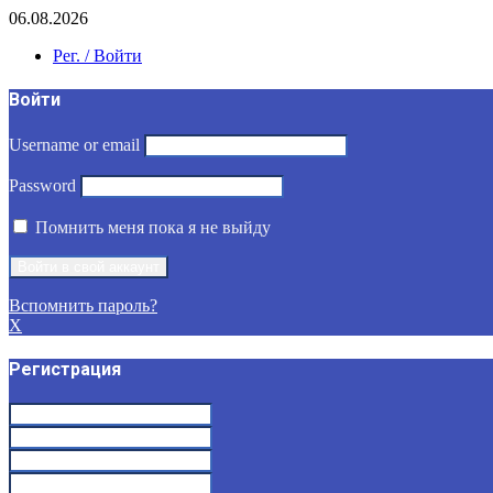
06.08.2026
Рег. / Войти
Войти
Username or email
Password
Помнить меня пока я не выйду
Вспомнить пароль?
X
Регистрация