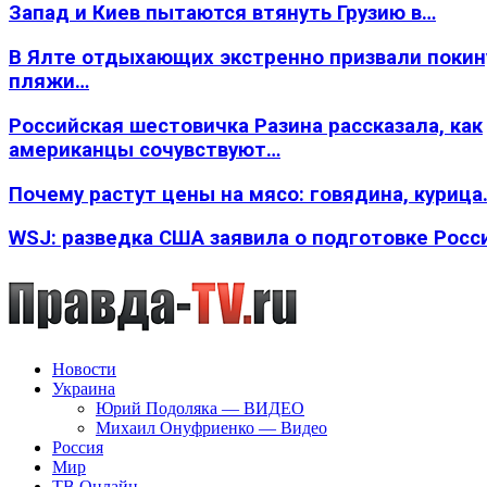
Запад и Киев пытаются втянуть Грузию в…
В Ялте отдыхающих экстренно призвали покин
пляжи…
Российская шестовичка Разина рассказала, как
американцы сочувствуют…
Почему растут цены на мясо: говядина, курица
WSJ: разведка США заявила о подготовке Росс
Новости
Украина
Юрий Подоляка — ВИДЕО
Михаил Онуфриенко — Видео
Россия
Мир
ТВ Онлайн