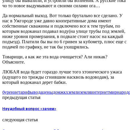
улицу бы вывалили, и устроили бы волнения. А русские тока
чо то новое выдумывают и своими силами ога…
Да нормальный выход. Вот только брутально все сделано. У
нас в Ужгороде уже давно кооперативные дома имеют
собственные скважины и подключено все к тем трубам, по
которым водоканал подавал воду(на улице трубы под землей,
ниже уровня промерзания, в подвале стоит насос на каждый
подъезд). Платили бы вы по 6 гривен за кубометр, плюс еще с
подачей по графику, не так бы ухищрялись.
Товарищи, а как же эта вода очищается? Али никак?
Объясните.
ЛЮБАЯ вода будет гораздо лучше того хтонического ужаса
(идущего по трижды сгнившим насквозь водоводам), за
который водоканал дерет бабки.
бурение
тарифы
вода
цены
дом
жкх
земли
земля
интернет
мир
народ
предыдущая статья
Неудобный вопрос «зачем»
следующая статья