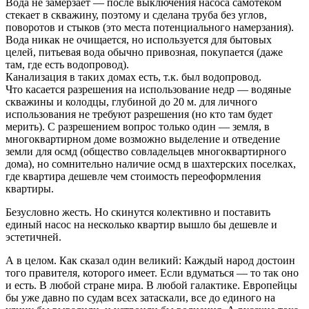
Вода не замерзает — после выключения насоса самотеком
стекает в скважину, поэтому и сделана труба без углов,
поворотов и стыков (это места потенциального намерзания).
Вода никак не очищается, но используется для бытовых
целей, питьевая вода обычно привозная, покупается (даже
там, где есть водопровод).
Канализация в таких домах есть, т.к. был водопровод.
Что касается разрешения на использование недр — водяные
скважины и колодцы, глубиной до 20 м. для личного
использования не требуют разрешения (но кто там будет
мерить). С разрешением вопрос только один — земля, в
многоквартирном доме возможно выделение и отведение
земли для осмд (общество совладельцев многоквартирного
дома), но сомнительно наличие осмд в шахтерских поселках,
где квартира дешевле чем стоимость переоформления
квартиры.
Безусловно жесть. Но скинутся колективно и поставить
единый насос на несколько квартир вышло бы дешевле и
эстетичней.
А в целом. Как сказал один великий: Каждый народ достоин
того правителя, которого имеет. Если вдуматься — то так оно
и есть. В любой стране мира. В любой галактике. Европейцы
бы уже давно по судам всех затаскали, все до единого на