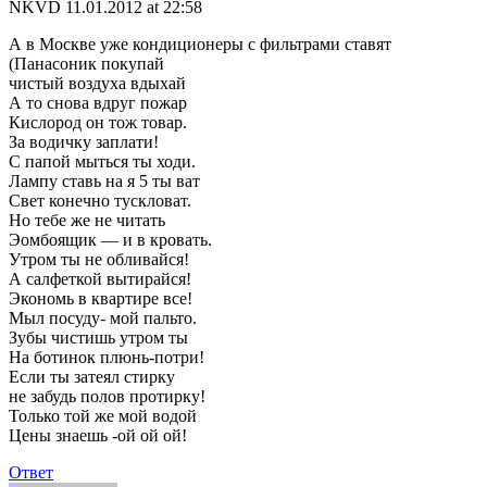
NKVD
11.01.2012 at 22:58
А в Москве уже кондиционеры с фильтрами ставят
(Панасоник покупай
чистый воздуха вдыхай
А то снова вдруг пожар
Кислород он тож товар.
За водичку заплати!
С папой мыться ты ходи.
Лампу ставь на я 5 ты ват
Свет конечно тускловат.
Но тебе же не читать
Эомбоящик — и в кровать.
Утром ты не обливайся!
А салфеткой вытирайся!
Экономь в квартире все!
Мыл посуду- мой пальто.
Зубы чистишь утром ты
На ботинок плюнь-потри!
Если ты затеял стирку
не забудь полов протирку!
Только той же мой водой
Цены знаешь -ой ой ой!
Ответ