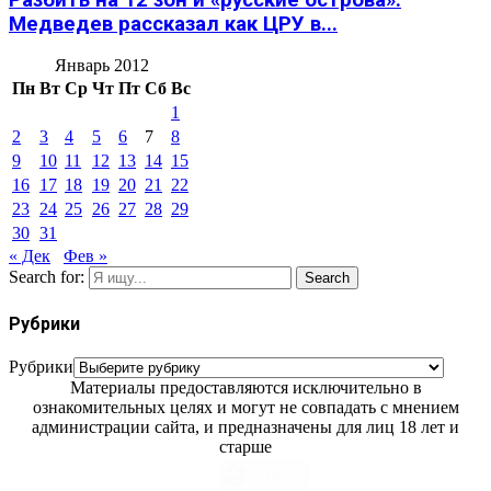
Медведев рассказал как ЦРУ в...
Январь 2012
Пн
Вт
Ср
Чт
Пт
Сб
Вс
1
2
3
4
5
6
7
8
9
10
11
12
13
14
15
16
17
18
19
20
21
22
23
24
25
26
27
28
29
30
31
« Дек
Фев »
Search for:
Search
Рубрики
Рубрики
Материалы предоставляются исключительно в
ознакомительных целях и могут не совпадать с мнением
администрации сайта, и предназначены для лиц 18 лет и
старше