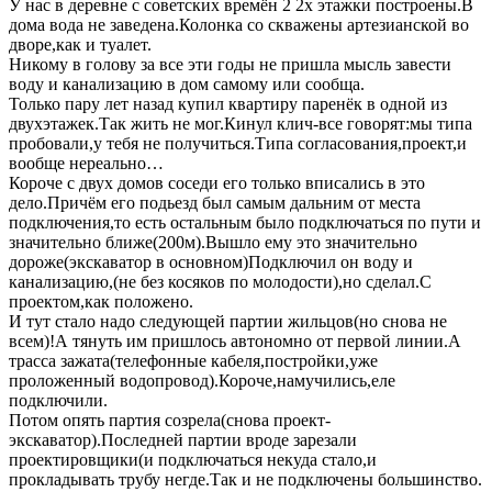
У нас в деревне с советских времён 2 2х этажки построены.В
дома вода не заведена.Колонка со скважены артезианской во
дворе,как и туалет.
Никому в голову за все эти годы не пришла мысль завести
воду и канализацию в дом самому или сообща.
Только пару лет назад купил квартиру паренёк в одной из
двухэтажек.Так жить не мог.Кинул клич-все говорят:мы типа
пробовали,у тебя не получиться.Типа согласования,проект,и
вообще нереально…
Короче с двух домов соседи его только вписались в это
дело.Причём его подьезд был самым дальним от места
подключения,то есть остальным было подключаться по пути и
значительно ближе(200м).Вышло ему это значительно
дороже(экскаватор в основном)Подключил он воду и
канализацию,(не без косяков по молодости),но сделал.С
проектом,как положено.
И тут стало надо следующей партии жильцов(но снова не
всем)!А тянуть им пришлось автономно от первой линии.А
трасса зажата(телефонные кабеля,постройки,уже
проложенный водопровод).Короче,намучились,еле
подключили.
Потом опять партия созрела(снова проект-
экскаватор).Последней партии вроде зарезали
проектировщики(и подключаться некуда стало,и
прокладывать трубу негде.Так и не подключены большинство.