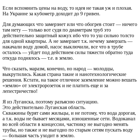
Если вспомнить цены на воду, то идея не такая уж и плохая.
На Украине за кубометр доходит до 9 гривен.
Для думающих что замерзнет или что обогрев стоит — ничего
там нету — только вот судя по диаметрам труб это
действительно защитный кожух ибо что то уш сильно толсто
для одной квартиры. А не замерзает т.к. нечему замерзать —
накачали воду домой, насос выключили, все что в трубе
осталось — уйдет под действием силы тяжести обратно туда
откуда поднялось — т.е. в землю.
Что сказать, маразм, конечно, но народ — молодцы,
выкрутились. Какая страна такие и нанотехнологические
решения. Кстати, на такое отличное заземление можно вешать
«землю» от электророзеток и не платить еще и за
лепестричество!
Я из Луганска, поэтому разъясню ситуацию.
Это действительно Луганская область.
Скважины бурят сами жильцы, и не потому, что вода дорогая,
а т.к. воды не бывает месяцами, изношенные сети. Водоканал
во всей области в концессии, частнику не выгодно менять
трубы, но также и не выгодно по старым сетям пускать воду
— большая часть уходит в землю.