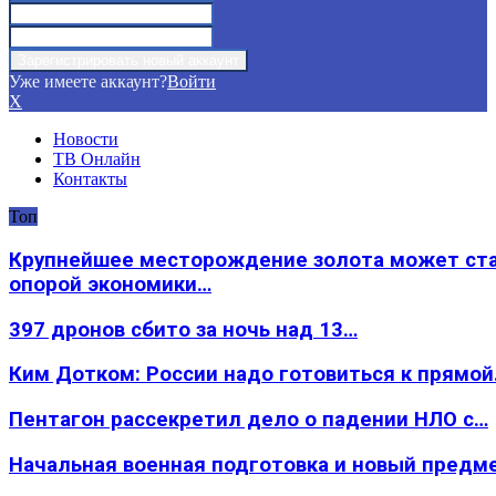
Уже имеете аккаунт?
Войти
X
Новости
ТВ Онлайн
Контакты
Топ
Крупнейшее месторождение золота может ст
опорой экономики…
397 дронов сбито за ночь над 13…
Ким Дотком: России надо готовиться к прямо
Пентагон рассекретил дело о падении НЛО с…
Начальная военная подготовка и новый предм