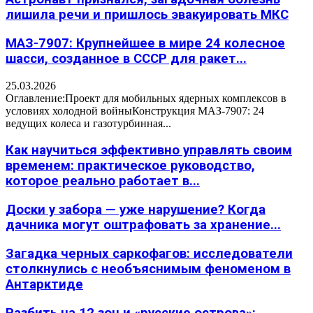
лишила речи и пришлось эвакуировать МКС
МАЗ-7907: Крупнейшее в мире 24 колесное
шасси, созданное в СССР для ракет...
25.03.2026
Оглавление:Проект для мобильных ядерных комплексов в
условиях холодной войныКонструкция МАЗ-7907: 24
ведущих колеса и газотурбинная...
Как научиться эффективно управлять своим
временем: практическое руководство,
которое реально работает в...
Доски у забора — уже нарушение? Когда
дачника могут оштрафовать за хранение...
Загадка черных саркофагов: исследователи
столкнулись с необъяснимым феноменом в
Антарктиде
Разбить на 12 зон и «русские острова»: