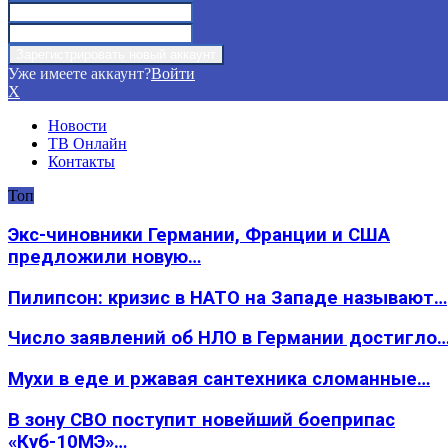
Уже имеете аккаунт?
Войти
X
Новости
ТВ Онлайн
Контакты
Топ
Экс-чиновники Германии, Франции и США
предложили новую…
Пилипсон: кризис в НАТО на Западе называют…
Число заявлений об НЛО в Германии достигло
Мухи в еде и ржавая сантехника сломанные…
В зону СВО поступит новейший боеприпас
«Куб-10МЭ»…