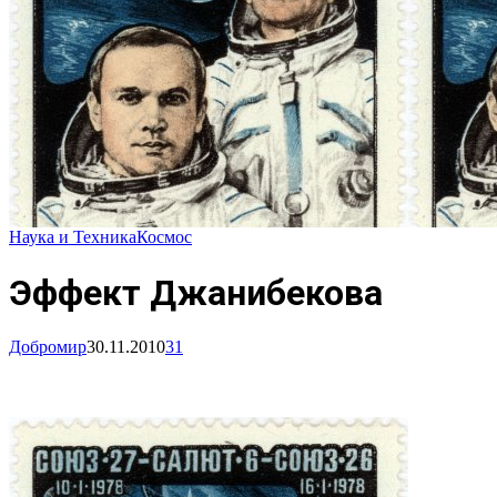
Наука и Техника
Космос
Эффект Джанибекова
Добромир
30.11.2010
31