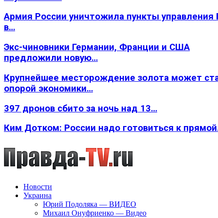
Армия России уничтожила пункты управления
в…
Экс-чиновники Германии, Франции и США
предложили новую…
Крупнейшее месторождение золота может ст
опорой экономики…
397 дронов сбито за ночь над 13…
Ким Дотком: России надо готовиться к прямо
Новости
Украина
Юрий Подоляка — ВИДЕО
Михаил Онуфриенко — Видео