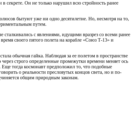
 секрете. Он не только нарушил всю стройность ранее
люсов бытуют уже ни одно десятилетие. Но, несмотря на то,
спериментальным путем.
е сталкивались с явлениями, идущими вразрез со всеми ранее
ремя своего пятого полета на корабле «Союз Т-13» и
ала обычная гайка. Наблюдая за ее полетом в пространстве
о через строго определенные промежутки времени меняет ось
. Еще тогда космонавт предположил то, что подобные
говорить о реальности пресловутых концов света, но и по-
одчиняется общим природным законам.