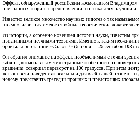
Эффект, обнаруженный российским космонавтом Владимиром Дж
признанных теорий и представлений, но и оказался научной и
Известно великое множество научных гипотез о так называемо
что многие из них имеют стройные теоретические доказательств
Из истории, а особенно новейшей истории науки, известны ярк
признанными научными теориями. Именно к таким неожиданност
орбитальной станции «Салют-7» (6 июня — 26 сентября 1985 
Он обратил внимание на эффект, необъяснимый с точки зрения
кабины, космонавт заметил странные особенности ее поведени
вращения, совершая переворот на 180 градусов. При этом цен
«странности поведения» реальны и для всей нашей планеты, и д
новому представить трагедии прошлых и предстоящих глобальны