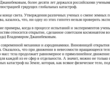
анибековым, более десяти лет держался российскими учеными в
ллюстрацией грядущих глобальных катастроф.
м конце света. Утверждения различных ученых о смене земных по
а, казалось, что, ни одну из этих гипотез нельзя проверить эк
ие примеры, когда в процессе испытаний и экспериментов учены
ям относится открытие, сделанное советским космонавтом во в
года) Владимиром Джанибековым.
 современной механики и аэродинамики. Виновницей открытия ст
я. Оказалось, что при движении в невесомости вращающееся тел
тр масс тела продолжает равномерное и прямолинейное движение
ля каждой из ее сфер в отдельности. А значит, можно не только 
х катастроф на Земле, которая, как всякое физическое тело, п