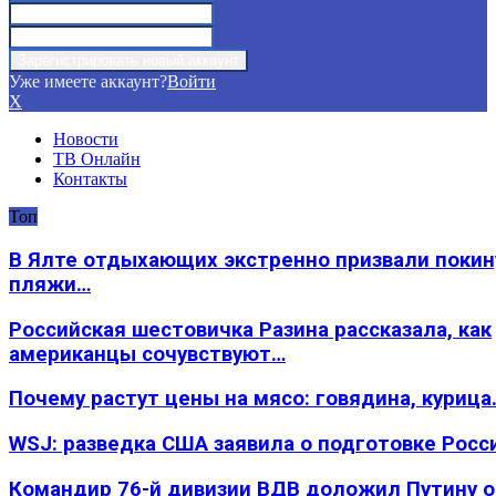
Уже имеете аккаунт?
Войти
X
Новости
ТВ Онлайн
Контакты
Топ
В Ялте отдыхающих экстренно призвали покин
пляжи…
Российская шестовичка Разина рассказала, как
американцы сочувствуют…
Почему растут цены на мясо: говядина, курица
WSJ: разведка США заявила о подготовке Росс
Командир 76-й дивизии ВДВ доложил Путину 