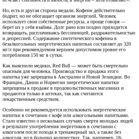
Но, есть и другая сторона медали. Кофеин действительно
бодрит, но не обогащает организм энергией. Человек
использует свои собственные ресурсы, а проще говоря —
берет их у себя взаймы. Долг рано или поздно приходится
возвращать, расплачиваясь бессонницей, раздражительностью
и депрессией. Содержание синтетического кофеина в
безалкогольных энергетических напитках составляет до 320
мг/л при рекомендуемом верхнем допустимом уровне его
потребления 150 мг в сутки.
Как выяснили медики, Red Bull — может быть смертельно
опасным для человека. Производство и продажа этого
напитка уже запрещена в Австралии и Новой Зеландии. Во
Франции, Дании и Норвегии энергетические напитки
запрещены к продаже в продовольственных магазинах и
продаются только в аптеках, так как считаются
лекарственным средством.
Особенно не рекомендуется использовать энергетические
напитки в сочетании с кофе или алкогольными напитками.
Стало известно о нескольких случаях смерти молодых людей
в результате употребления энергетиков в сочетании с
алкоголем после похода в тренажерный зал, а также без
алкоголя, но в больших количествах. Так, например, 18-