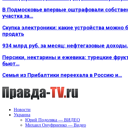
В Подмосковье впервые оштрафовали собстве
участка за…
Скупка электроники: какие устройства можно 
продать
934 млрд руб. за месяц: нефтегазовые доходы
Персики, нектарины и ежевика: турецкие фрук
бьют…
Семья из Прибалтики переехала в Россию и…
Новости
Украина
Юрий Подоляка — ВИДЕО
Михаил Онуфриенко — Видео