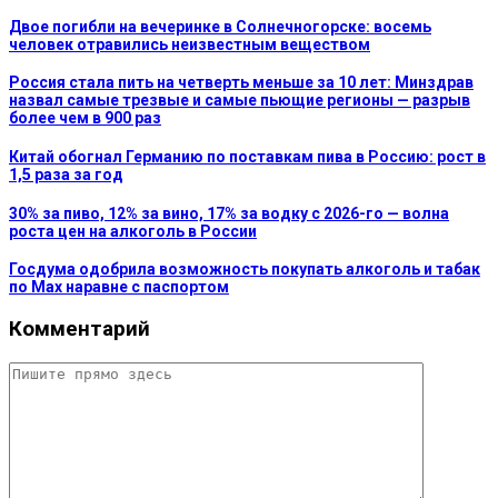
Двое погибли на вечеринке в Солнечногорске: восемь
человек отравились неизвестным веществом
Россия стала пить на четверть меньше за 10 лет: Минздрав
назвал самые трезвые и самые пьющие регионы — разрыв
более чем в 900 раз
Китай обогнал Германию по поставкам пива в Россию: рост в
1,5 раза за год
30% за пиво, 12% за вино, 17% за водку с 2026-го — волна
роста цен на алкоголь в России
Госдума одобрила возможность покупать алкоголь и табак
по Max наравне с паспортом
Комментарий