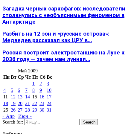
Загадка черных саркофагов: исследователи
столкнулись с необъяснимым феноменом в
Антарктиде
Разбить на 12 зон и «русские острова»:
Медведев рассказал как ЦРУ в...
Россия построит электростанцию на Луне к
2036 году — зачем нам лунная...
Май 2009
Пн
Вт
Ср
Чт
Пт
Сб
Вс
1
2
3
4
5
6
7
8
9
10
11
12
13
14
15
16
17
18
19
20
21
22
23
24
25
26
27
28
29
30
31
« Апр
Июн »
Search for:
Search