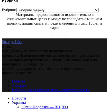
Рубрики
Рубрики
Материалы предоставляются исключительно в
ознакомительных целях и могут не совпадать с мнением
администрации сайта, и предназначены для лиц 18 лет и
старше
Правда-ТВ.ru
О нас
Правда-ТВ - Дискуссионно политическая
площадка.Использование материалов издания допускается
только при одновременном размещении гиперссылки на
оригинал в «Правда-ТВ»
@2023 - www.pravda-tv.ru. Все права принадлежат
правообладателям.
Главная
Авторам
Владельцам авторских прав. Ответственности.
Новости
Украина
Юрий Подоляка — ВИДЕО