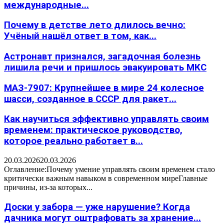
международные...
Почему в детстве лето длилось вечно:
Учёный нашёл ответ в том, как...
Астронавт признался, загадочная болезнь
лишила речи и пришлось эвакуировать МКС
МАЗ-7907: Крупнейшее в мире 24 колесное
шасси, созданное в СССР для ракет...
Как научиться эффективно управлять своим
временем: практическое руководство,
которое реально работает в...
20.03.2026
20.03.2026
Оглавление:Почему умение управлять своим временем стало
критически важным навыком в современном миреГлавные
причины, из-за которых...
Доски у забора — уже нарушение? Когда
дачника могут оштрафовать за хранение...