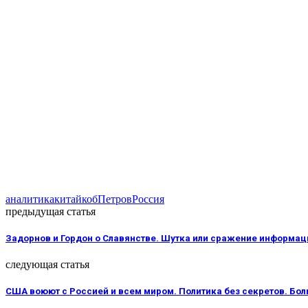
аналитика
китай
коб
Петров
Россия
предыдущая статья
Задорнов и Гордон о Славянстве. Шутка или сражение информа
следующая статья
США воюют с Россией и всем миром. Политика без секретов. Бо