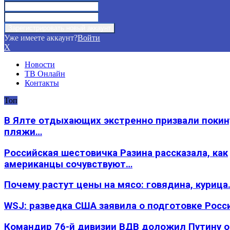
Уже имеете аккаунт?
Войти
X
Новости
ТВ Онлайн
Контакты
Топ
В Ялте отдыхающих экстренно призвали покин
пляжи…
Российская шестовичка Разина рассказала, как
американцы сочувствуют…
Почему растут цены на мясо: говядина, курица
WSJ: разведка США заявила о подготовке Росс
Командир 76-й дивизии ВДВ доложил Путину 