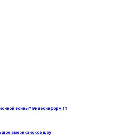
ционной войны? Видеоинформ 11
льшое американское шоу