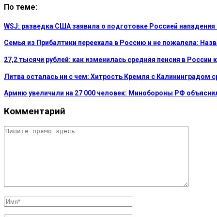
По теме:
WSJ: разведка США заявила о подготовке Россией нападения
Семья из Прибалтики переехала в Россию и не пожалела: На
27,2 тысячи рублей: как изменилась средняя пенсия в России 
Литва осталась ни с чем: Хитрость Кремля с Калининградом 
Армию увеличили на 27 000 человек: Минобороны РФ объясни
Комментарий