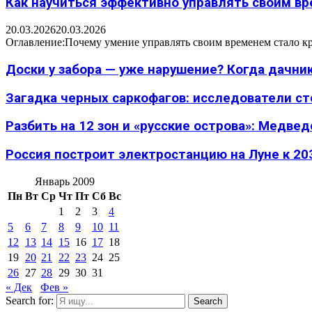
Как научиться эффективно управлять своим вре
20.03.2026
20.03.2026
Оглавление:Почему умение управлять своим временем стало к
Доски у забора — уже нарушение? Когда дачник
Загадка черных саркофагов: исследователи с
Разбить на 12 зон и «русские острова»: Медведе
Россия построит электростанцию на Луне к 203
Январь 2009
Пн
Вт
Ср
Чт
Пт
Сб
Вс
1
2
3
4
5
6
7
8
9
10
11
12
13
14
15
16
17
18
19
20
21
22
23
24
25
26
27
28
29
30
31
« Дек
Фев »
Search for:
Search