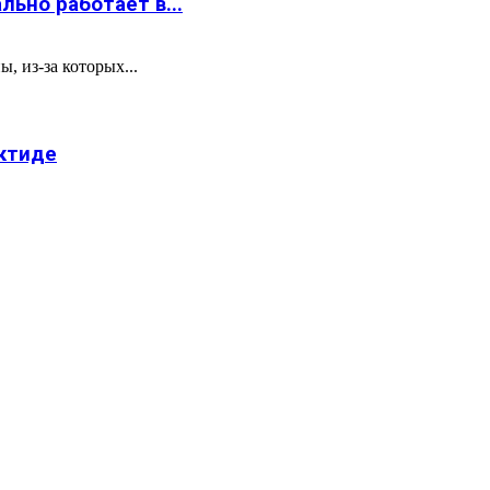
ьно работает в...
 из-за которых...
ктиде