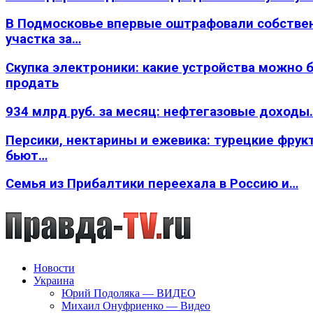
В Подмосковье впервые оштрафовали собстве
участка за…
Скупка электроники: какие устройства можно 
продать
934 млрд руб. за месяц: нефтегазовые доходы
Персики, нектарины и ежевика: турецкие фрук
бьют…
Семья из Прибалтики переехала в Россию и…
Новости
Украина
Юрий Подоляка — ВИДЕО
Михаил Онуфриенко — Видео