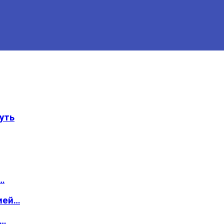
уть
…
ией…
о…