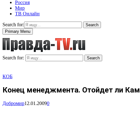
Россия
Мир
ТВ Онлайн
Search for:
Search
Primary Menu
Search for:
Search
КОБ
Конец менеджмента. Отойдет ли Кам
Добромир
12.01.2009
0