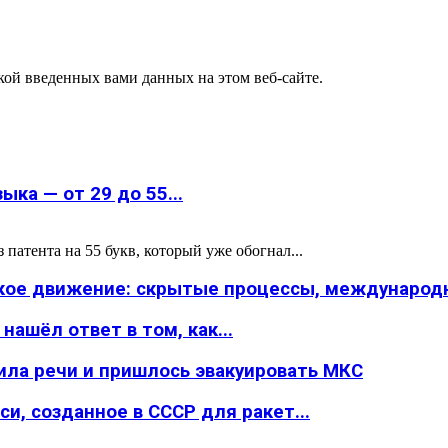
ткой введенных вами данных на этом веб-сайте.
ка — от 29 до 55...
атента на 55 букв, который уже обогнал...
ское движение: скрытые процессы, международн
ашёл ответ в том, как...
ила речи и пришлось эвакуировать МКС
и, созданное в СССР для ракет...