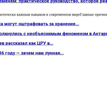
менем: практическое руководство, которое реал
ритически важным навыком в современном миреГлавные причины,
а могут оштрафовать за хранение...
толкнулись с необъяснимым феноменом в Антар
в рассказал как ЦРУ в...
6 году — зачем нам лунная...