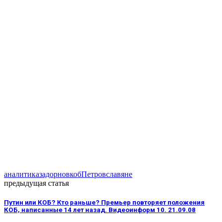
аналитика
задорнов
коб
Петров
славяне
предыдущая статья
Путин или КОБ? Кто раньше? Премьер повторяет положения
КОБ, написанные 14 лет назад. Видеоинформ 10. 21.09.08