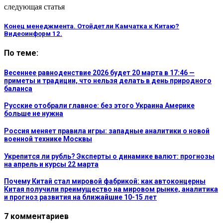
следующая статья
Конец менеджмента. Отойдет ли Камчатка к Китаю?
Видеоинформ 12.
По теме:
Весеннее равноденствие 2026 будет 20 марта в 17:46 —
приметы и традиции, что нельзя делать в день природного
баланса
Русские отобрали главное: без этого Украина Америке
больше не нужна
Россия меняет правила игры: западные аналитики о новой
военной технике Москвы
Укрепится ли рубль? Эксперты о динамике валют: прогнозы
на апрель и курсы 22 марта
Почему Китай стал мировой фабрикой: как автоконцерны
Китая получили преимущество на мировом рынке, аналитика
и прогноз развития на ближайшие 10-15 лет
7 комментариев