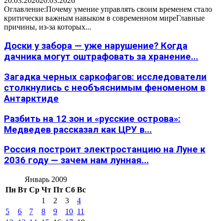
20.03.2026
20.03.2026
Оглавление:Почему умение управлять своим временем стало
критически важным навыком в современном миреГлавные
причины, из-за которых...
Доски у забора — уже нарушение? Когда
дачника могут оштрафовать за хранение...
Загадка черных саркофагов: исследователи
столкнулись с необъяснимым феноменом в
Антарктиде
Разбить на 12 зон и «русские острова»:
Медведев рассказал как ЦРУ в...
Россия построит электростанцию на Луне к
2036 году — зачем нам лунная...
Январь 2009
Пн
Вт
Ср
Чт
Пт
Сб
Вс
1
2
3
4
5
6
7
8
9
10
11