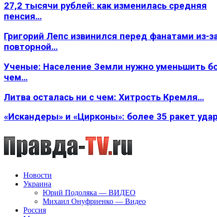
27,2 тысячи рублей: как изменилась средняя
пенсия…
Григорий Лепс извинился перед фанатами из-з
повторной…
Ученые: Население Земли нужно уменьшить б
чем…
Литва осталась ни с чем: Хитрость Кремля…
«Искандеры» и «Цирконы»: более 35 ракет уда
Новости
Украина
Юрий Подоляка — ВИДЕО
Михаил Онуфриенко — Видео
Россия