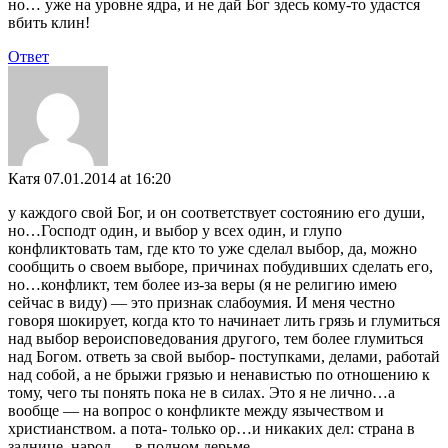
но… уже на уровне ядра, и не дай Бог здесь кому-то удастся
вбить клин!
Ответ
Катя
07.01.2014 at 16:20
у каждого свой Бог, и он соответствует состоянию его души,
но…Господт один, и выбор у всех один, и глупо
конфликтовать там, где кто то уже сделал выбор, да, можно
сообщить о своем выборе, причинах побудивших сделать его,
но…конфликт, тем более из-за веры (я не религию имею
сейчас в виду) — это признак слабоумия. И меня честно
говоря шокирует, когда кто то начинает лить грязь и глумиться
над выбор вероисповедования другого, тем более глумиться
над Богом. ответь за свой выбор- поступками, делами, работай
над собой, а не брыжи грязью и ненавистью по отношению к
тому, чего ты понять пока не в силах. Это я не лично…а
вообще — на вопрос о конфликте между язычеством и
христианством. а пота- только ор…и никаких дел: страна в
заднице, народ — в полном дерьме.