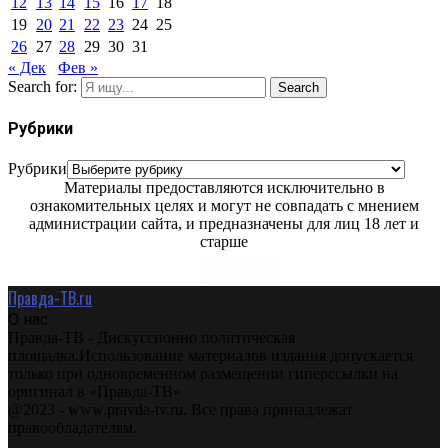
12
13
14
15
16
17
18
19
20
21
22
23
24
25
26
27
28
29
30
31
« Дек
Фев »
Search for:
Search
Рубрики
Рубрики
Материалы предоставляются исключительно в
ознакомительных целях и могут не совпадать с мнением
администрации сайта, и предназначены для лиц 18 лет и
старше
Правда-ТВ.ru
О нас
Правда-ТВ - Дискуссионно политическая
площадка.Использование материалов издания допускается
только при одновременном размещении гиперссылки на
оригинал в «Правда-ТВ»
@2023 - www.pravda-tv.ru. Все права принадлежат
правообладателям.