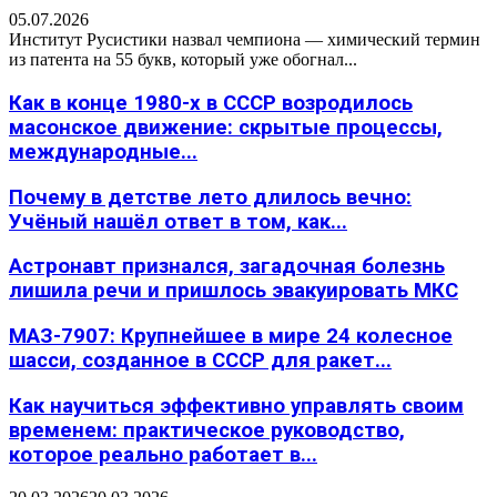
05.07.2026
Институт Русистики назвал чемпиона — химический термин
из патента на 55 букв, который уже обогнал...
Как в конце 1980-х в СССР возродилось
масонское движение: скрытые процессы,
международные...
Почему в детстве лето длилось вечно:
Учёный нашёл ответ в том, как...
Астронавт признался, загадочная болезнь
лишила речи и пришлось эвакуировать МКС
МАЗ-7907: Крупнейшее в мире 24 колесное
шасси, созданное в СССР для ракет...
Как научиться эффективно управлять своим
временем: практическое руководство,
которое реально работает в...