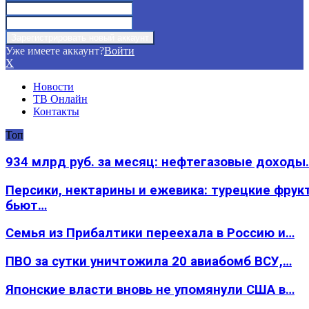
Уже имеете аккаунт?
Войти
X
Новости
ТВ Онлайн
Контакты
Топ
934 млрд руб. за месяц: нефтегазовые доходы
Персики, нектарины и ежевика: турецкие фрук
бьют…
Семья из Прибалтики переехала в Россию и…
ПВО за сутки уничтожила 20 авиабомб ВСУ,…
Японские власти вновь не упомянули США в…